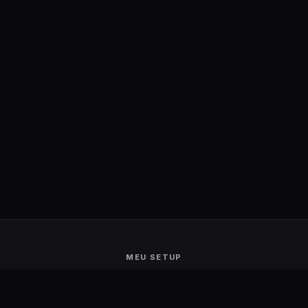
MEU SETUP
Guerra de Setups
Users Ranking