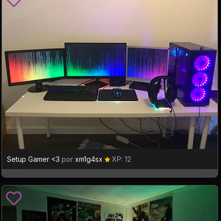
Setup Gamer <3
por
xm1g4sx
XP: 12