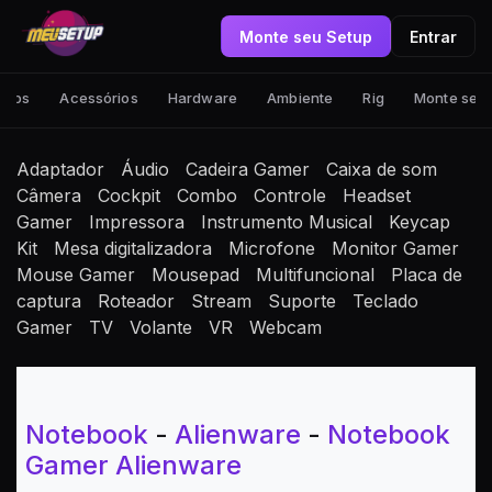
Monte seu Setup
Entrar
tups
Acessórios
Hardware
Ambiente
Rig
Monte seu
Adaptador
Áudio
Cadeira Gamer
Caixa de som
Câmera
Cockpit
Combo
Controle
Headset
Gamer
Impressora
Instrumento Musical
Keycap
Kit
Mesa digitalizadora
Microfone
Monitor Gamer
Mouse Gamer
Mousepad
Multifuncional
Placa de
captura
Roteador
Stream
Suporte
Teclado
Gamer
TV
Volante
VR
Webcam
Notebook
-
Alienware
-
Notebook
Gamer Alienware