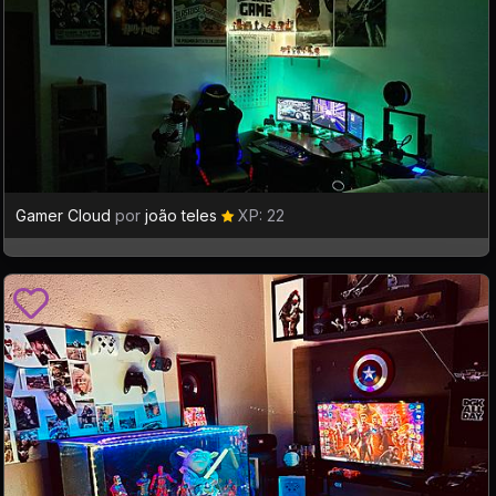
Gamer Cloud
por
joão teles
XP: 22