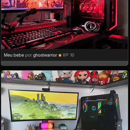
Meu bebe
por
ghostwarrior
XP: 10