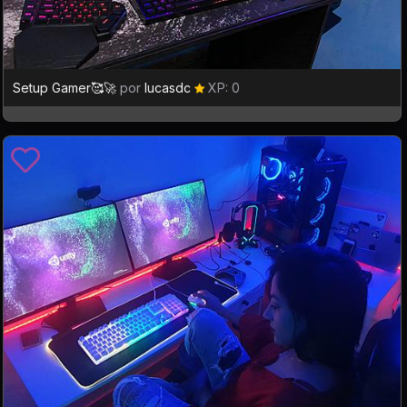
Setup Gamer🥰🚀
por
lucasdc
XP: 0