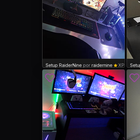
Setup RaiderNine
por
raidernine
XP: 3
Setu