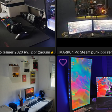
p Gamer 2020 Ry...
por
zaquini
XP: 3
MARK04 Pc Steam punk
por
re