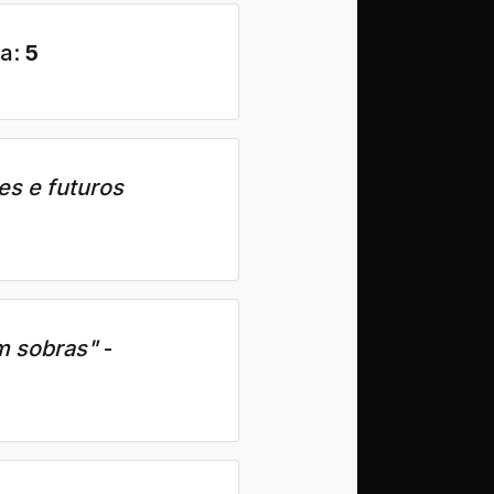
ta:
5
es e futuros
m sobras"
-