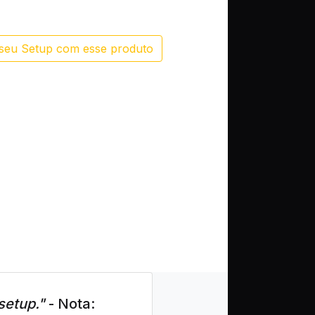
seu Setup com esse produto
setup."
- Nota: