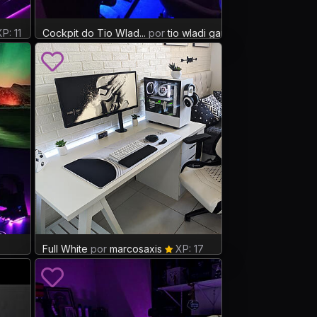
P: 11
Cockpit do Tio Wlad...
por
tio wladi gamer
XP: 0
Full White
por
marcosaxis
XP: 17