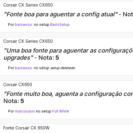
Corsair CX Series CX650
"Fonte boa para aguentar a config atual"
- No
Por
barowsss.
no setup
BarroSetup
Corsair CX Series CX650
"Uma boa fonte para aguentar as configuraçõ
upgrades"
- Nota:
5
Por
barowsss.
no setup
setup deletado
Corsair CX650
"Fonte muito boa, aguenta a configuração co
Nota:
5
Por
marcosaxis
no setup
Full White
Fonte Corsair CX 650W