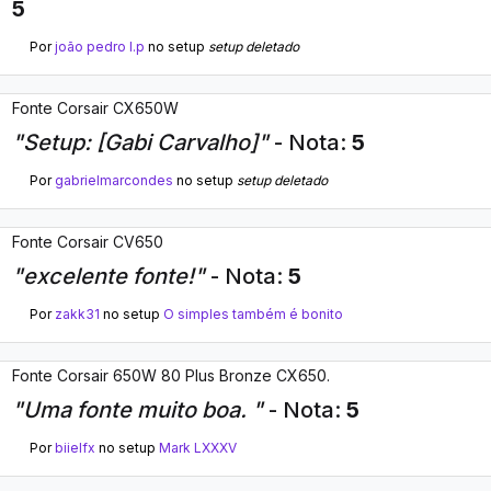
5
Por
joão pedro l.p
no setup
setup deletado
Fonte Corsair CX650W
"Setup: [Gabi Carvalho]"
- Nota:
5
Por
gabrielmarcondes
no setup
setup deletado
Fonte Corsair CV650
"excelente fonte!"
- Nota:
5
Por
zakk31
no setup
O simples também é bonito
Fonte Corsair 650W 80 Plus Bronze CX650.
"Uma fonte muito boa. "
- Nota:
5
Por
biielfx
no setup
Mark LXXXV