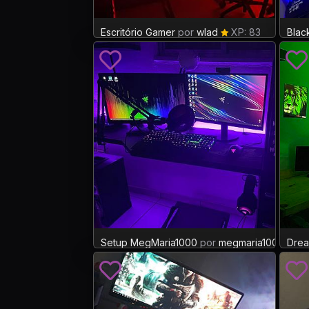
Escritório Gamer
por
wlad
XP: 83
Blac
Setup MegMaria1000
por
megmaria1000
Dre
XP: