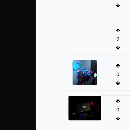
0
0
0