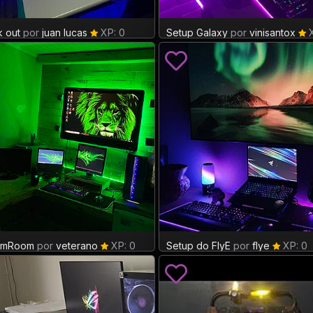
k out
por
juan lucas
XP: 0
Setup Galaxy
por
vinisantox
X
amRoom
 21
por
veterano
XP: 0
Setup do FlyE
por
flye
XP: 0