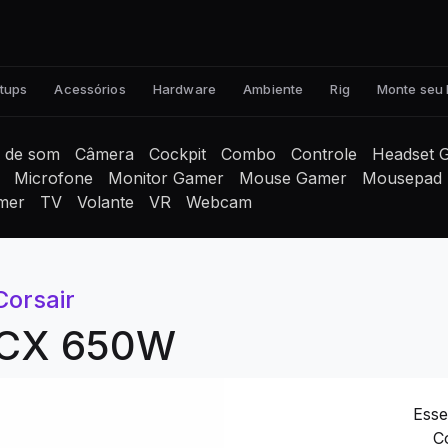
tups
Acessórios
Hardware
Ambiente
Rig
Monte seu
a de som
Câmera
Cockpit
Combo
Controle
Headset 
Microfone
Monitor Gamer
Mouse Gamer
Mousepad
mer
TV
Volante
VR
Webcam
Corsair
r CX 650W
Esse
C