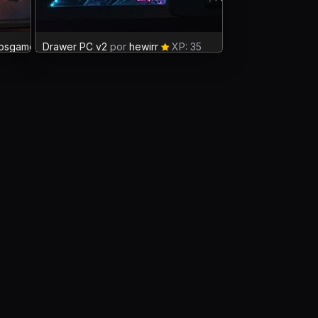
rosgamer
Drawer PC v2
XP: 0
por
hewirr
XP: 35