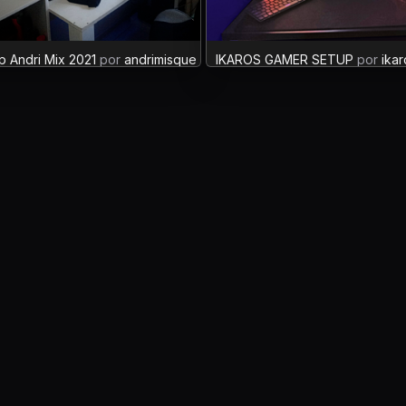
p Andri Mix 2021
por
andrimisque
XP: 6
IKAROS GAMER SETUP
por
ika