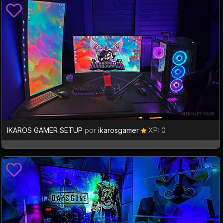
IKAROS GAMER SETUP
por
ikarosgamer
XP: 0