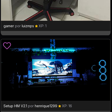
gamer
por
luizmps
XP: 1
Setup HM V2.1
por
henrique1299
XP: 16