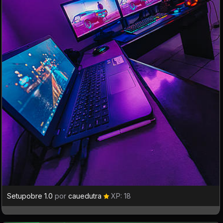
Setupobre 1.0
por
cauedutra
XP: 18