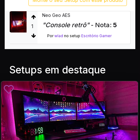
Neo Geo AES
"Console retrô"
- Nota:
5
1
Por
wlad
no setup
Escritório Gamer
Setups em destaque