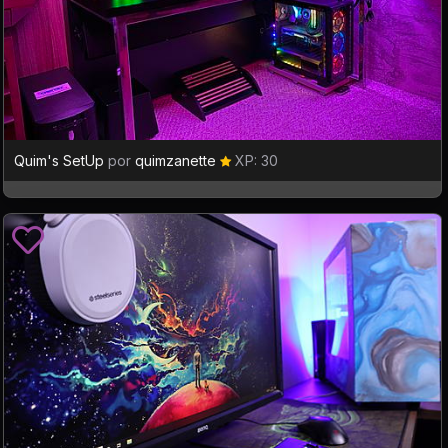
Quim's SetUp
por
quimzanette
XP: 30