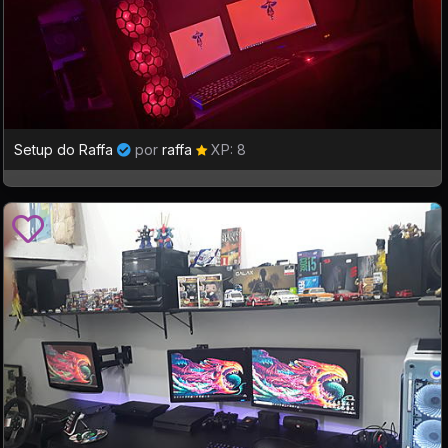
Setup do Raffa
por
raffa
XP: 8