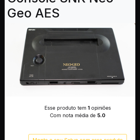
Geo AES
Esse produto tem
1
opiniões
Com nota média de
5.0
Monte o seu Setup com esse produto