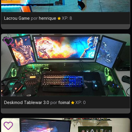
Lacrou Game
por
henrique
XP: 8
Deskmod Tablewar 3.0
por
foimal
XP: 0