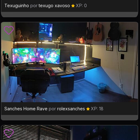
Texuguinho
por
texugo xavoso
XP: 0
Sanches Home Rave
por
rolexsanches
XP: 18