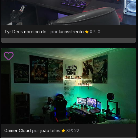
Tyr Deus nórdico do...
por
lucasstreoto
XP: 0
Gamer Cloud
por
joão teles
XP: 22