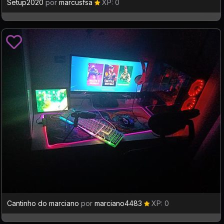
Setup2020
por
marcusfsa
XP: 0
Cantinho do marciano
por
marciano4483
XP: 0