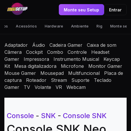
Monte seu Setup
Entrar
tups
Acessórios
Hardware
Ambiente
Rig
Monte seu
Adaptador
Áudio
Cadeira Gamer
Caixa de som
Câmera
Cockpit
Combo
Controle
Headset
Gamer
Impressora
Instrumento Musical
Keycap
Kit
Mesa digitalizadora
Microfone
Monitor Gamer
Mouse Gamer
Mousepad
Multifuncional
Placa de
captura
Roteador
Stream
Suporte
Teclado
Gamer
TV
Volante
VR
Webcam
Console
-
SNK
-
Console SNK
Console SNK Neo