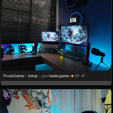
ProduGamer - Setup ...
por
hadesgamer
XP: 41