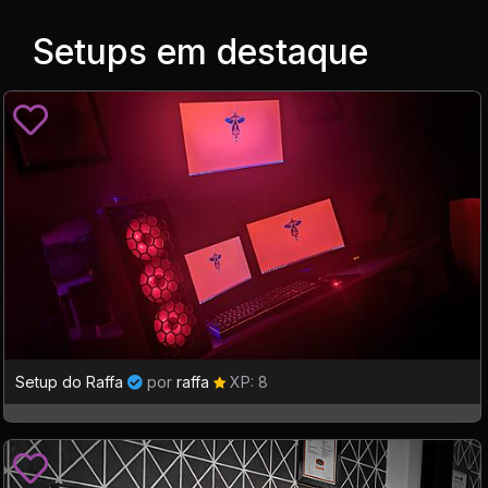
Setups em destaque
Setup do Raffa
por
raffa
XP: 8