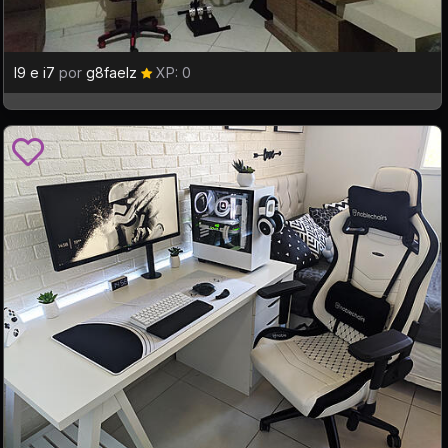
I9 e i7
por
g8faelz
XP: 0