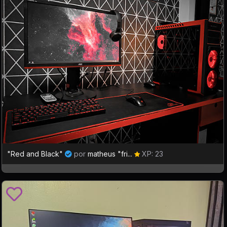
"Red and Black"
por
matheus "fri...
XP: 23