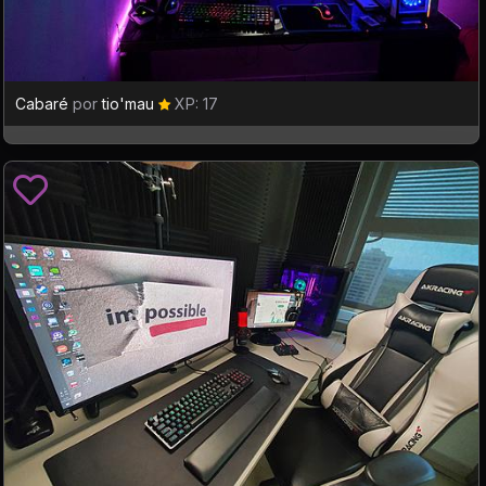
Cabaré
por
tio'mau
XP: 17