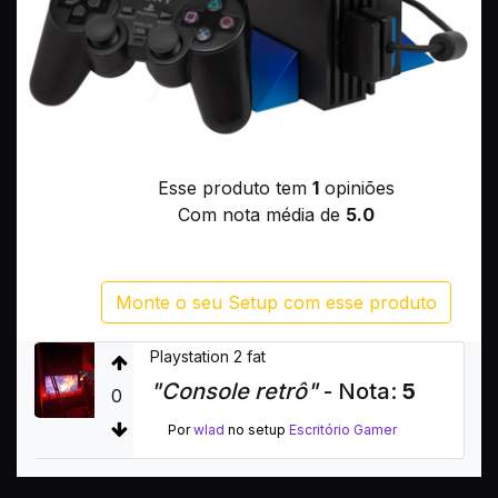
Esse produto tem
1
opiniões
Com nota média de
5.0
Monte o seu Setup com esse produto
Playstation 2 fat
"Console retrô"
- Nota:
5
0
Por
wlad
no setup
Escritório Gamer