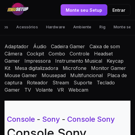
Monte seu Setup
Entrar
tups
Acessórios
Hardware
Ambiente
Rig
Monte seu
Adaptador
Áudio
Cadeira Gamer
Caixa de som
Câmera
Cockpit
Combo
Controle
Headset
Gamer
Impressora
Instrumento Musical
Keycap
Kit
Mesa digitalizadora
Microfone
Monitor Gamer
Mouse Gamer
Mousepad
Multifuncional
Placa de
captura
Roteador
Stream
Suporte
Teclado
Gamer
TV
Volante
VR
Webcam
Console
-
Sony
-
Console Sony
Console Sony