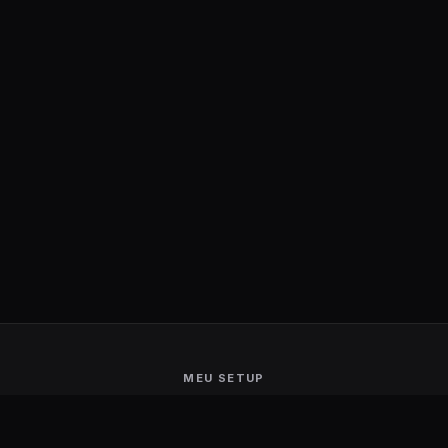
MEU SETUP
Guerra de Setups
Users Ranking