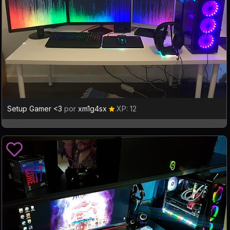
Setup Gamer <3
por
xm1g4sx
XP: 12