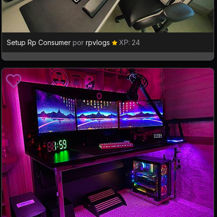
Setup Rp Consumer
por
rpvlogs
XP: 24