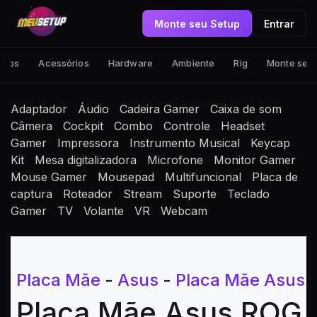
Monte seu Setup
Entrar
tups
Acessórios
Hardware
Ambiente
Rig
Monte seu
Adaptador
Áudio
Cadeira Gamer
Caixa de som
Câmera
Cockpit
Combo
Controle
Headset
Gamer
Impressora
Instrumento Musical
Keycap
Kit
Mesa digitalizadora
Microfone
Monitor Gamer
Mouse Gamer
Mousepad
Multifuncional
Placa de
captura
Roteador
Stream
Suporte
Teclado
Gamer
TV
Volante
VR
Webcam
Placa Mãe
-
Asus
-
Placa Mãe Asus
Placa Mãe Asus ROG