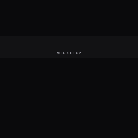
MEU SETUP
Guerra de Setups
Users Ranking
Smart Mirror
Stream Deck
Ambilight
Energia Solar
MARCAS