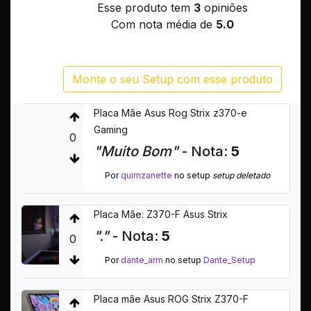
Esse produto tem
3
opiniões
Com nota média de
5.0
Monte o seu Setup com esse produto
Placa Mãe Asus Rog Strix z370-e
Gaming
0
"Muito Bom"
- Nota:
5
Por
quimzanette
no setup
setup deletado
Placa Mãe: Z370-F Asus Strix
"."
- Nota:
5
0
Por
dante_arm
no setup
Dante_Setup
Placa mãe Asus ROG Strix Z370-F