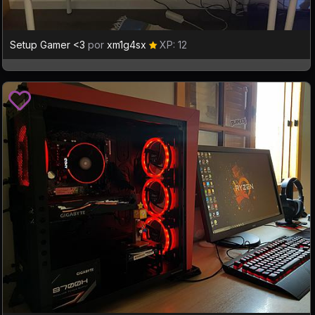
Setup Gamer <3
por
xm1g4sx
XP: 12