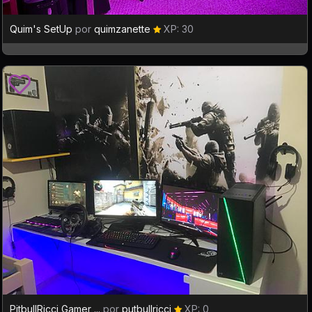
Quim's SetUp
por
quimzanette
XP: 30
PitbullRicci Gamer ...
por
putbullricci
XP: 0