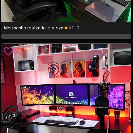
Meu sonho realizado.
por
eza
XP: 0