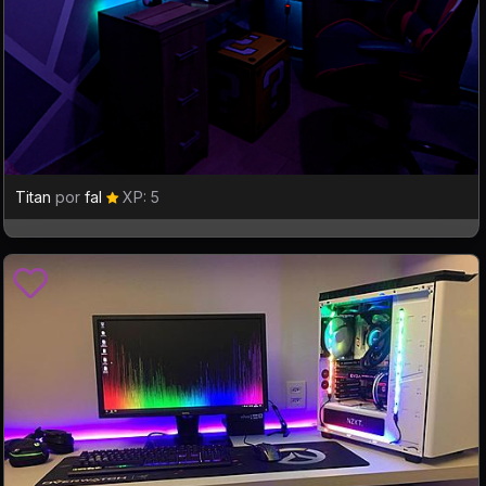
Titan
por
fal
XP: 5