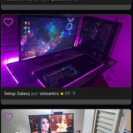
Setup Galaxy
por
vinisantox
XP: 11