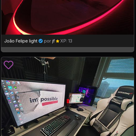
João Felipe light
por
jf
XP: 13