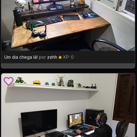
Um dia chega lá!
por
zehh
XP: 0