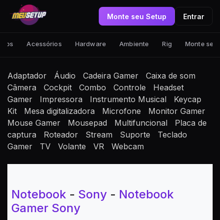
Monte seu Setup
Entrar
tups
Acessórios
Hardware
Ambiente
Rig
Monte seu
Adaptador
Áudio
Cadeira Gamer
Caixa de som
Câmera
Cockpit
Combo
Controle
Headset
Gamer
Impressora
Instrumento Musical
Keycap
Kit
Mesa digitalizadora
Microfone
Monitor Gamer
Mouse Gamer
Mousepad
Multifuncional
Placa de
captura
Roteador
Stream
Suporte
Teclado
Gamer
TV
Volante
VR
Webcam
Notebook
-
Sony
-
Notebook
Gamer Sony