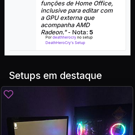
funções de Home Office,
inclusive para editar com
a GPU externa que
acompanha AMD
Radeon."
- Nota:
5
Por
deathherocry
no setup
DeathHeroCry's Setup
Setups em destaque