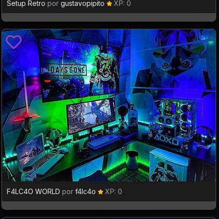
Setup Retro
por
gustavopipito
XP: 0
F4LC4O WORLD
por
f4lc4o
XP: 0