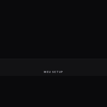
MEU SETUP
Guerra de Setups
Users Ranking
Smart Mirror
Stream Deck