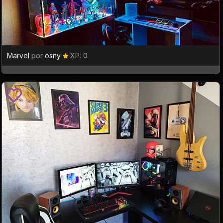
Marvel
por
osny
XP: 0