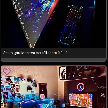
Setup @tulliocorrea
por
túlliohc
XP: 13