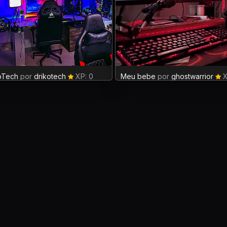
oTech
por
drikotech
XP: 0
Meu bebe
por
ghostwarrior
X