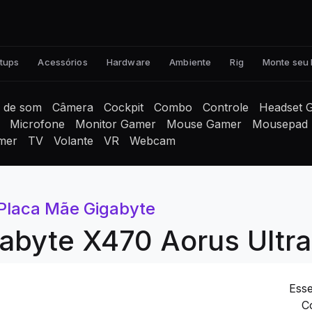
tups
Acessórios
Hardware
Ambiente
Rig
Monte seu
a de som
Câmera
Cockpit
Combo
Controle
Headset 
Microfone
Monitor Gamer
Mouse Gamer
Mousepad
mer
TV
Volante
VR
Webcam
Placa Mãe Gigabyte
abyte X470 Aorus Ultr
Ess
C