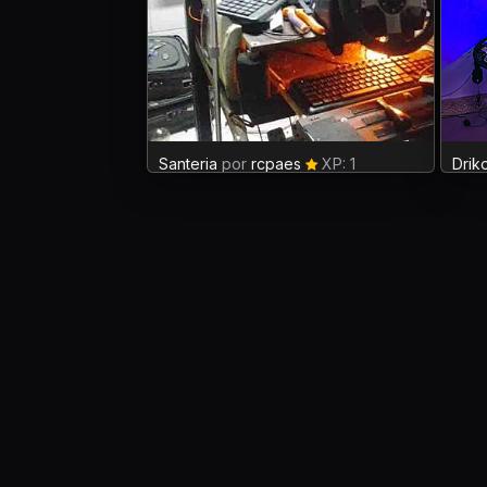
Santeria
por
rcpaes
XP: 1
Drik