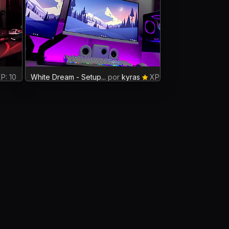
P: 10
White Dream - Setup...
por
kyras
XP: 0