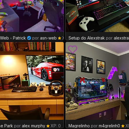
Web - Patrick
por
asn-web
XP: 41
Setup do Alexstrak
por
alexstra
e Park
por
alex murphy
XP: 0
Magrelinho
por
m4grelinh0
XP