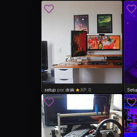
setup
por
drák
XP: 0
Setu