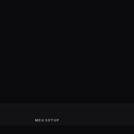
MEU SETUP
Guerra de Setups