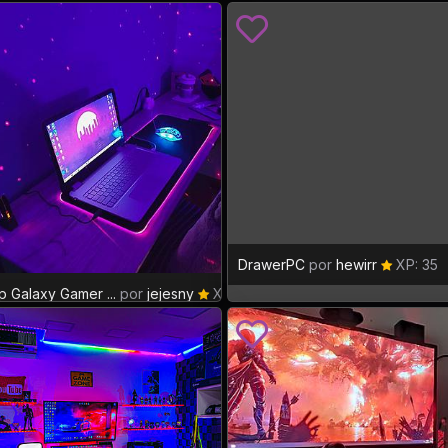
DrawerPC
por
hewirr
XP: 35
p Galaxy Gamer ...
por
jejesny
XP: 7