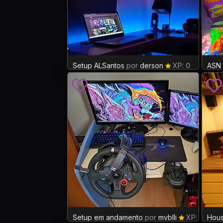
Setup ALSantos
por
derson
XP: 0
ASN 
Setup em andamento
por
mvblli
XP: 19
Hous