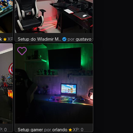
k
XP: 0
Setup do Wladimir M...
por
gustavo ferr...
XP: 21
: 0
Setup gamer
por
orlando
XP: 0