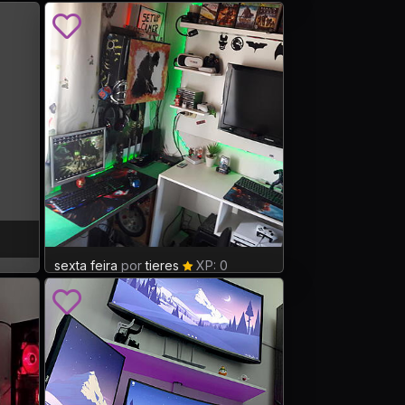
sexta feira
por
tieres
XP: 0