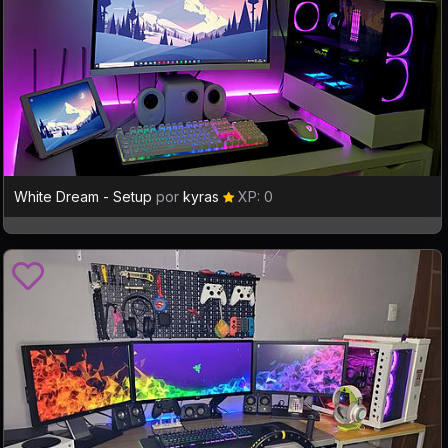
White Dream - Setup
por
kyras
XP: 0