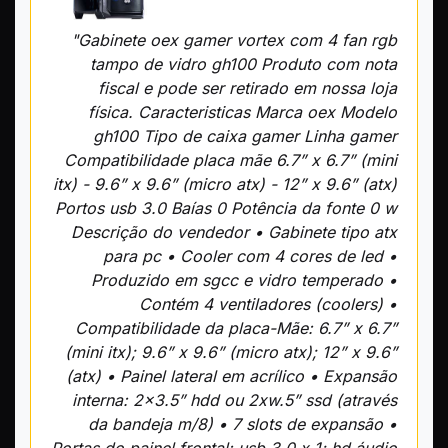
"Gabinete oex gamer vortex com 4 fan rgb
tampo de vidro gh100 Produto com nota
fiscal e pode ser retirado em nossa loja
física. Caracteristicas Marca oex Modelo
gh100 Tipo de caixa gamer Linha gamer
Compatibilidade placa mãe 6.7” x 6.7” (mini
itx) - 9.6” x 9.6” (micro atx) - 12” x 9.6” (atx)
Portos usb 3.0 Baías 0 Potência da fonte 0 w
Descrição do vendedor • Gabinete tipo atx
para pc • Cooler com 4 cores de led •
Produzido em sgcc e vidro temperado •
Contém 4 ventiladores (coolers) •
Compatibilidade da placa-Mãe: 6.7” x 6.7”
(mini itx); 9.6” x 9.6” (micro atx); 12” x 9.6”
(atx) • Painel lateral em acrílico • Expansão
interna: 2x3.5” hdd ou 2xw.5” ssd (através
da bandeja m/8) • 7 slots de expansão •