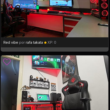
Red vibe
por
rafa takata
XP: 0