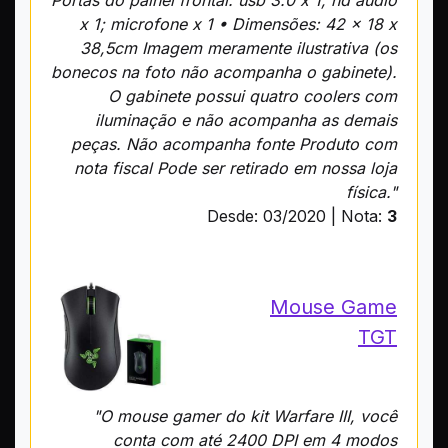
Portas do painel frontal: usb 3.0 x 1; hd áudio
x 1; microfone x 1 • Dimensões: 42 x 18 x
38,5cm Imagem meramente ilustrativa (os
bonecos na foto não acompanha o gabinete).
O gabinete possui quatro coolers com
iluminação e não acompanha as demais
peças. Não acompanha fonte Produto com
nota fiscal Pode ser retirado em nossa loja
física."
Desde: 03/2020 | Nota:
3
Mouse Game
TGT
"O mouse gamer do kit Warfare III, você
conta com até 2400 DPI em 4 modos