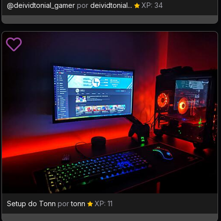
@deividtonial_gamer
por
deividtonial...
XP: 34
Setup do Tonn
por
tonn
XP: 11