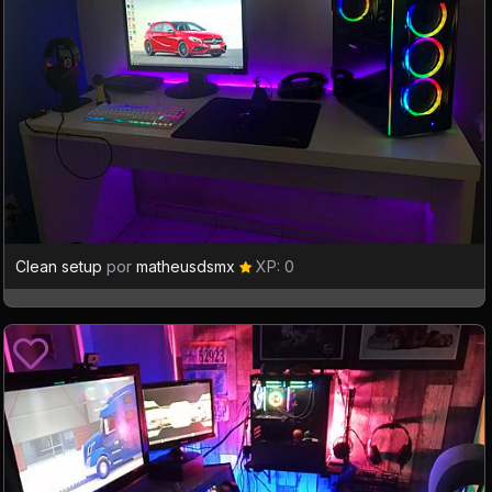
Clean setup
por
matheusdsmx
XP: 0