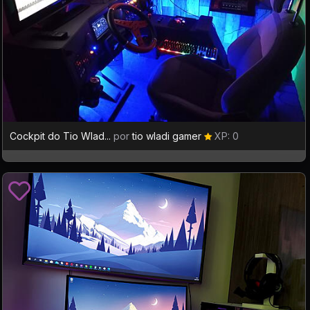
Cockpit do Tio Wlad...
por
tio wladi gamer
XP: 0