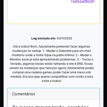
(OK134/N)
Log enviado em:
04/11/2020
Olá a todos! Bom, futuramente pretendo fazer algumas
mudanças no settup. 1 - Mudar o Gabinete para um mais
moderno onde a fonte fique na parte inferior. 2 - Mudar o
Monitor, esse já está apresentando problemas. 3 - Trocar o
teclado, algumas teclas estão falhando e ele é ENG. Essas
seriam as mudanças que faria por agora, futuramente poder
comprar uma cadeira gamer, poder fazer uma mesa sob
medida. Era isso que queria compartilhar com vocês e boa
sorte a todos!
Comentários