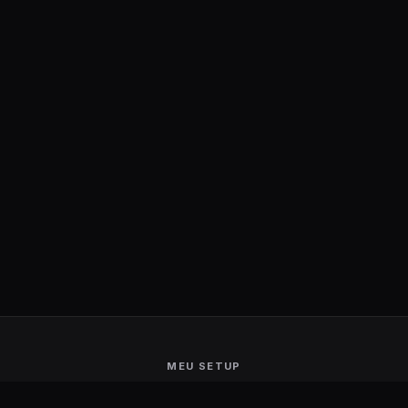
MEU SETUP
Guerra de Setups