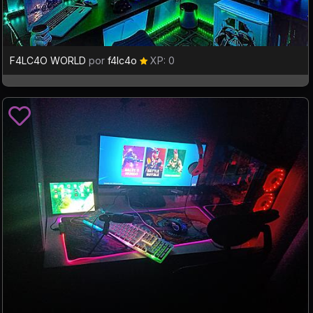
F4LC4O WORLD
por
f4lc4o
XP: 0