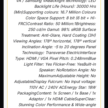
VA / Samsung VABacklight technology: LED
Backlight Life (Hours): 30000 Hrs
(Min)Supporting colours: 16.7 Million Colours
Color Space Support: 8 bit (6 bit + Hi-
FRC)Contrast Ratio: 50 Million:1Brightness:
250 cd/m Gamut: 98% sRGB Surface
Treatment: Anti-Glare, Hard Coating (3H)
Viewing Angles: 178º horizontal, 178º vertical
Inclination Angle: -5 to 20 degrees Panel
Technology: Transverse ElectricInterface
Type: HDMI / VGA Pixel Pitch: 0.248mmBlue
Light Filter: Yes Flicker-Free: YesBuilt-in
Speaker: NoRotation Angle: No
MaximumAdjustable Height: No
AdjustableDisplay Fulcrum: No Input voltage:
110V AC / 240V ACEnergy Star: 18W
PackagingContent: 1x Screen / 1x Base / 1x
Adaptor / 1x HDMI CableSuperClear:
Stunning Color Performance & Wide-angle