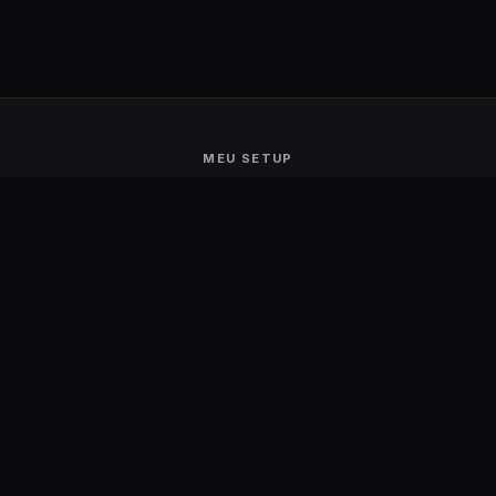
MEU SETUP
Guerra de Setups
Users Ranking
Smart Mirror
Stream Deck
Ambilight
Energia Solar
MARCAS
Aerocool
Logitech