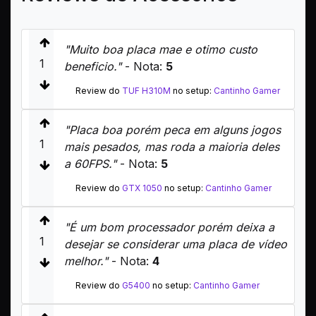
"Muito boa placa mae e otimo custo
1
beneficio."
- Nota:
5
Review do
TUF H310M
no setup:
Cantinho Gamer
"Placa boa porém peca em alguns jogos
1
mais pesados, mas roda a maioria deles
a 60FPS."
- Nota:
5
Review do
GTX 1050
no setup:
Cantinho Gamer
"É um bom processador porém deixa a
1
desejar se considerar uma placa de vídeo
melhor."
- Nota:
4
Review do
G5400
no setup:
Cantinho Gamer