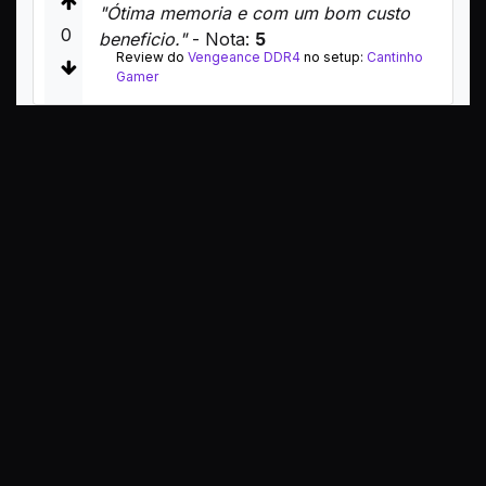
"Ótima memoria e com um bom custo
0
beneficio."
- Nota:
5
Review do
Vengeance DDR4
no setup:
Cantinho
Gamer