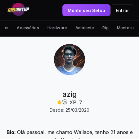
Monte seu Setup
Entrar
tups
Acessórios
Hardware
Ambiente
Rig
Monte seu
azig
XP: 7
Desde: 25/03/2020
Bio:
Olá pessoal, me chamo Wallace, tenho 21 anos e