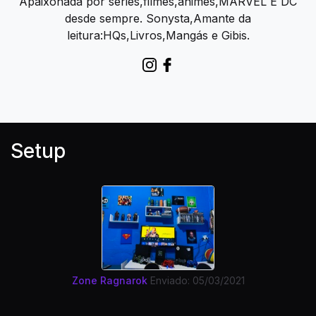
Apaixonada por séries,filmes,animes,MARVEL E DC
desde sempre. Sonysta,Amante da
leitura:HQs,Livros,Mangás e Gibis.
Setup
Zone Ragnarok
Enviado: 05/03/2021