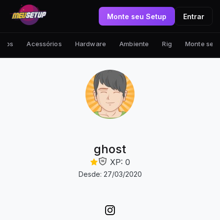
Monte seu Setup
Entrar
tups
Acessórios
Hardware
Ambiente
Rig
Monte seu
ghost
XP: 0
Desde: 27/03/2020