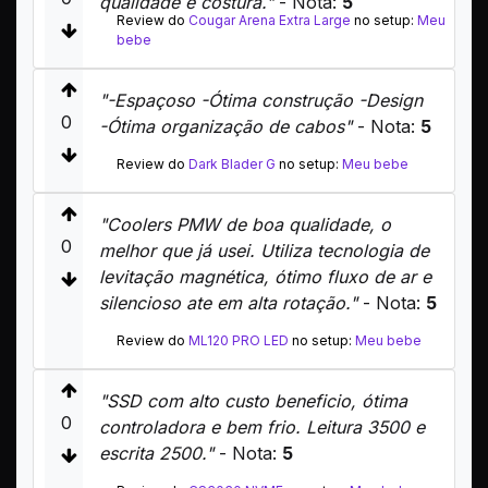
qualidade e costura."
- Nota:
5
Review do
Cougar Arena Extra Large
no setup:
Meu
bebe
"-Espaçoso -Ótima construção -Design
0
-Ótima organização de cabos"
- Nota:
5
Review do
Dark Blader G
no setup:
Meu bebe
"Coolers PMW de boa qualidade, o
0
melhor que já usei. Utiliza tecnologia de
levitação magnética, ótimo fluxo de ar e
silencioso ate em alta rotação."
- Nota:
5
Review do
ML120 PRO LED
no setup:
Meu bebe
"SSD com alto custo beneficio, ótima
0
controladora e bem frio. Leitura 3500 e
escrita 2500."
- Nota:
5