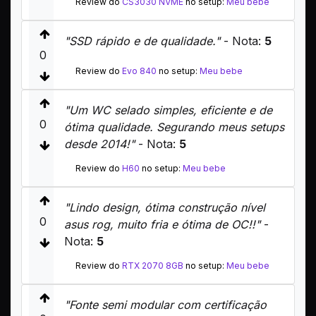
Review do
CS3030 NVME
no setup:
Meu bebe
"SSD rápido e de qualidade."
- Nota:
5
0
Review do
Evo 840
no setup:
Meu bebe
"Um WC selado simples, eficiente e de
0
ótima qualidade. Segurando meus setups
desde 2014!"
- Nota:
5
Review do
H60
no setup:
Meu bebe
"Lindo design, ótima construção nível
0
asus rog, muito fria e ótima de OC!!"
-
Nota:
5
Review do
RTX 2070 8GB
no setup:
Meu bebe
"Fonte semi modular com certificação