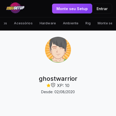
Monte seu Setup
Entrar
tups
Acessórios
Hardware
Ambiente
Rig
Monte seu
ghostwarrior
XP: 10
Desde: 02/08/2020