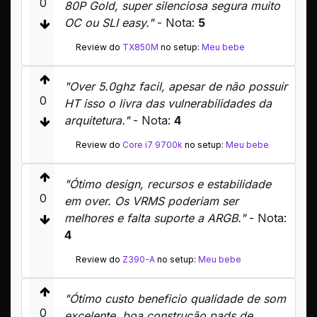
0
80P Gold, super silenciosa segura muito
OC ou SLI easy."
- Nota:
5
Review do
TX850M
no setup:
Meu bebe
"Over 5.0ghz facil, apesar de não possuir
0
HT isso o livra das vulnerabilidades da
arquitetura."
- Nota:
4
Review do
Core i7 9700k
no setup:
Meu bebe
"Ótimo design, recursos e estabilidade
0
em over. Os VRMS poderiam ser
melhores e falta suporte a ARGB."
- Nota:
4
Review do
Z390-A
no setup:
Meu bebe
"Ótimo custo beneficio qualidade de som
0
excelente, boa construção pads de