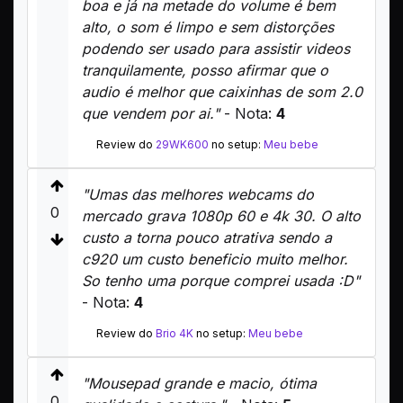
boa e já na metade do volume é bem
alto, o som é limpo e sem distorções
podendo ser usado para assistir videos
tranquilamente, posso afirmar que o
audio é melhor que caixinhas de som 2.0
que vendem por ai."
- Nota:
4
Review do
29WK600
no setup:
Meu bebe
"Umas das melhores webcams do
0
mercado grava 1080p 60 e 4k 30. O alto
custo a torna pouco atrativa sendo a
c920 um custo beneficio muito melhor.
So tenho uma porque comprei usada :D"
- Nota:
4
Review do
Brio 4K
no setup:
Meu bebe
"Mousepad grande e macio, ótima
0