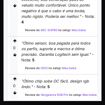
veludo muito confortável. Único ponto
negativo é que o cabo é uma bosta,
muito rígido. Poderia ser melhor."
- Nota:
4
Review do
ARC-SHP80
no setup:
Meu bebe
"Ótimo sensor, boa pegada para todos
0
os perfis, suporte a macros e ótima
precisão. Garantia Logitech sem Igual."
-
Nota:
5
Review do
G502
no setup:
Meu bebe
"Ótimo chip sobe OC fácil, design rgb
0
lindo."
- Nota:
5
Review do
Vengeance RGB Pro
no setup:
Meu bebe