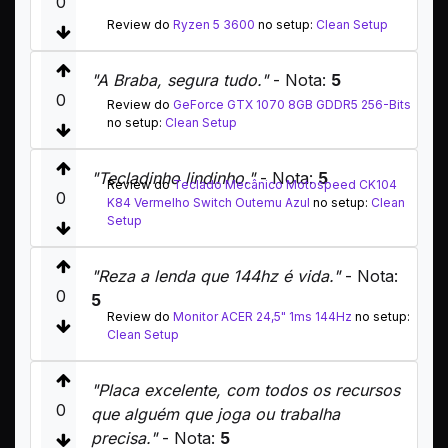
0
Review do
Ryzen 5 3600
no setup:
Clean Setup
"A Braba, segura tudo."
- Nota:
5
0
Review do
GeForce GTX 1070 8GB GDDR5 256-Bits
no setup:
Clean Setup
"Tecladinho lindinho."
- Nota:
5
Review do
Teclado Mecânico Motospeed CK104
0
K84 Vermelho Switch Outemu Azul
no setup:
Clean
Setup
"Reza a lenda que 144hz é vida."
- Nota:
0
5
Review do
Monitor ACER 24,5" 1ms 144Hz
no setup:
Clean Setup
"Placa excelente, com todos os recursos
0
que alguém que joga ou trabalha
precisa."
- Nota:
5