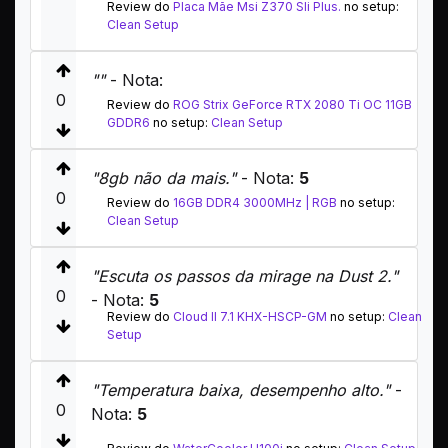
Review do
Placa Mãe Msi Z370 Sli Plus.
no setup:
Clean Setup
""
- Nota:
0
Review do
ROG Strix GeForce RTX 2080 Ti OC 11GB
GDDR6
no setup:
Clean Setup
"8gb não da mais."
- Nota:
5
0
Review do
16GB DDR4 3000MHz | RGB
no setup:
Clean Setup
"Escuta os passos da mirage na Dust 2."
0
- Nota:
5
Review do
Cloud II 7.1 KHX-HSCP-GM
no setup:
Clean
Setup
"Temperatura baixa, desempenho alto."
-
0
Nota:
5