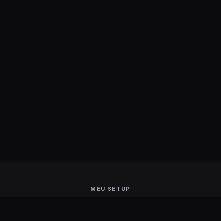
MEU SETUP
Guerra de Setups