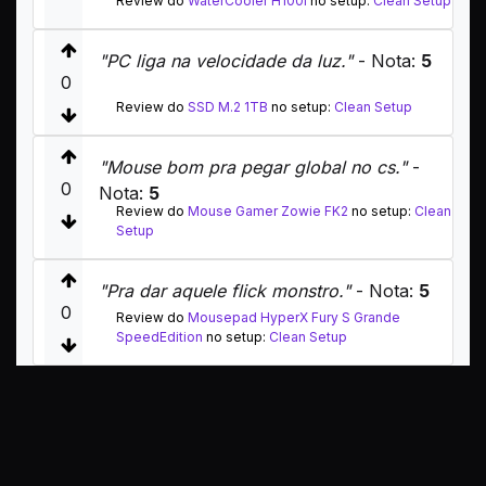
Review do
WaterCooler H100i
no setup:
Clean Setup
"PC liga na velocidade da luz."
- Nota:
5
0
Review do
SSD M.2 1TB
no setup:
Clean Setup
"Mouse bom pra pegar global no cs."
-
0
Nota:
5
Review do
Mouse Gamer Zowie FK2
no setup:
Clean
Setup
"Pra dar aquele flick monstro."
- Nota:
5
0
Review do
Mousepad HyperX Fury S Grande
SpeedEdition
no setup:
Clean Setup