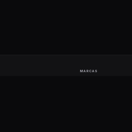
MARCAS
Aerocool
Logitech
AKRacing
Motospeed
Anne Pro 2
MSI
Astro
NVIDIA
Asus
NZXT
CoolerMaster
Razer