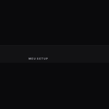
MEU SETUP
Guerra de Setups
Users Ranking
Smart Mirror
Stream Deck
Ambilight
Energia Solar