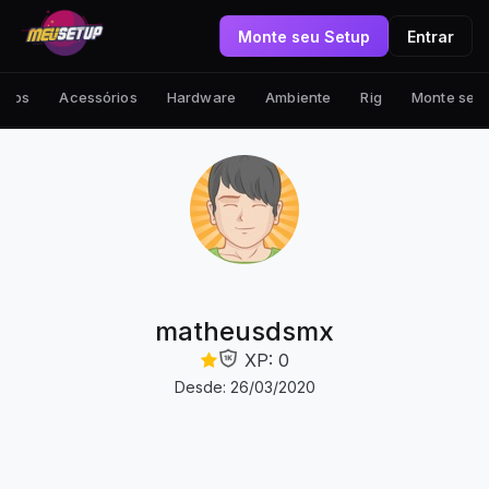
Monte seu Setup
Entrar
tups
Acessórios
Hardware
Ambiente
Rig
Monte seu
matheusdsmx
XP: 0
Desde: 26/03/2020