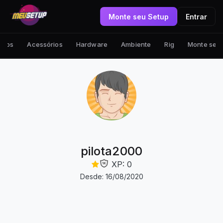
Monte seu Setup
Entrar
tups
Acessórios
Hardware
Ambiente
Rig
Monte seu
pilota2000
XP: 0
Desde: 16/08/2020