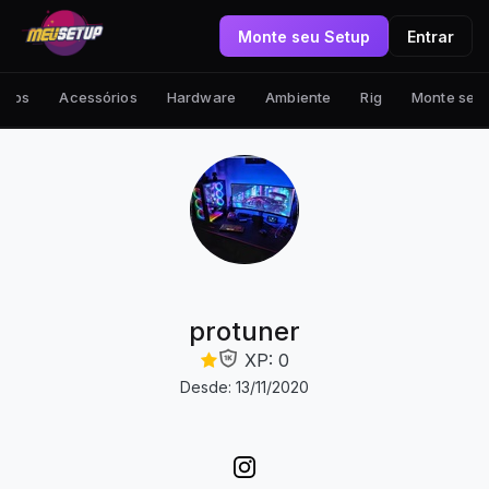
Monte seu Setup
Entrar
tups
Acessórios
Hardware
Ambiente
Rig
Monte seu
protuner
XP: 0
Desde: 13/11/2020