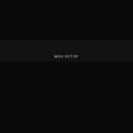
MEU SETUP
Guerra de Setups
Users Ranking
Smart Mirror
Stream Deck
Ambilight
Energia Solar