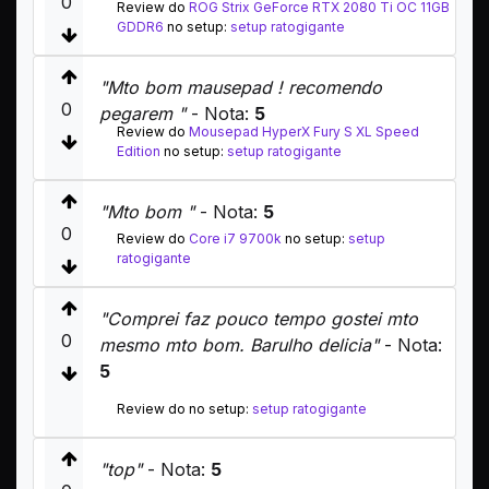
0
Review do
ROG Strix GeForce RTX 2080 Ti OC 11GB
GDDR6
no setup:
setup ratogigante
"Mto bom mausepad ! recomendo
0
pegarem "
- Nota:
5
Review do
Mousepad HyperX Fury S XL Speed
Edition
no setup:
setup ratogigante
"Mto bom "
- Nota:
5
0
Review do
Core i7 9700k
no setup:
setup
ratogigante
"Comprei faz pouco tempo gostei mto
0
mesmo mto bom. Barulho delicia"
- Nota:
5
Review do no setup:
setup ratogigante
"top"
- Nota:
5