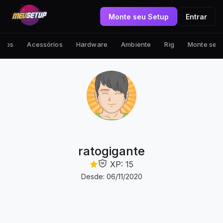
Monte seu Setup
Entrar
tups
Acessórios
Hardware
Ambiente
Rig
Monte seu
ratogigante
XP: 15
Desde: 06/11/2020