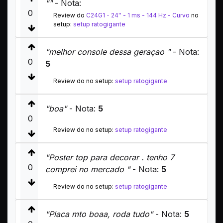
""
- Nota:
0
Review do
C24G1 - 24'' - 1 ms - 144 Hz - Curvo
no
setup:
setup ratogigante
"melhor console dessa geraçao "
- Nota:
0
5
Review do no setup:
setup ratogigante
"boa"
- Nota:
5
0
Review do no setup:
setup ratogigante
"Poster top para decorar . tenho 7
0
comprei no mercado "
- Nota:
5
Review do no setup:
setup ratogigante
"Placa mto boaa, roda tudo"
- Nota:
5