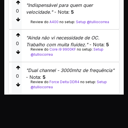
"Indispensável para quem quer
0
velocidade."
- Nota:
5
Review do
A400
no setup:
Setup @tulliocorrea
"Ainda não vi necessidade de OC.
0
Trabalho com muita fluidez."
- Nota:
5
Review do
Core i9 9900KF
no setup:
Setup
@tulliocorrea
"Dual channel - 3000mhz de frequência"
0
- Nota:
5
Review do
Force Delta DDR4
no setup:
Setup
@tulliocorrea