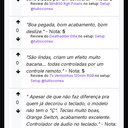
Review do
Mm800 Rgb Polaris
no setup:
Setup
@tulliocorrea
"Boa pegada, bom acabamento, bom
0
deslize."
- Nota:
5
Review do
Deathadder Elite
no setup:
Setup
@tulliocorrea
"São lindas, criam um efeito muito
0
bacana... todas controladas por um
controle remoto."
- Nota:
5
Review do
7x Ventoínhas 120mm RGB
no setup:
Setup @tulliocorrea
" Apesar de que não faz diferença pra
0
quem já decorou o teclado, o modelo
não tem o "Ç". Teclas muito boas,
Orange Switch, acabamento excelente.
Controlador de áudio no teclado."
- Nota: