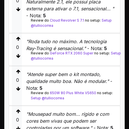
0
Naturalmente 2.1, ele possui placa
externa para ativar o 7.1, sensacional... "
- Nota:
5
Review do
Cloud Revolver S 7.1
no setup:
Setup
@tulliocorrea
"Roda tudo no máximo. A tecnologia
0
Ray-Tracing é sensacional."
- Nota:
5
Review do
GeForce RTX 2060 Super
no setup:
Setup
@tulliocorrea
"Atende super bem o kit montado,
0
qualidade muito boa. Não é modular."
-
Nota:
5
Review do
650W 80 Plus White VS650
no setup:
Setup @tulliocorrea
"Mousepad muito bom... rígido e com
0
cores bem vivas que podem ser
controladas por um software."
- Nota:
5