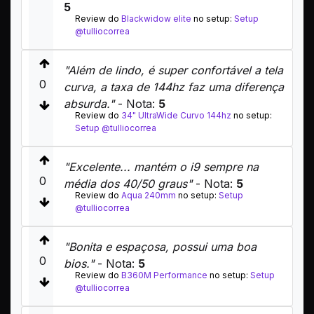
5
Review do
Blackwidow elite
no setup:
Setup
@tulliocorrea
"Além de lindo, é super confortável a tela
0
curva, a taxa de 144hz faz uma diferença
absurda."
- Nota:
5
Review do
34" UltraWide Curvo 144hz
no setup:
Setup @tulliocorrea
"Excelente... mantém o i9 sempre na
0
média dos 40/50 graus"
- Nota:
5
Review do
Aqua 240mm
no setup:
Setup
@tulliocorrea
"Bonita e espaçosa, possui uma boa
0
bios."
- Nota:
5
Review do
B360M Performance
no setup:
Setup
@tulliocorrea