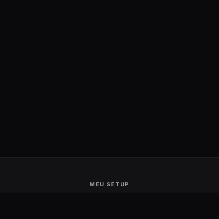
MEU SETUP
Guerra de Setups
Users Ranking