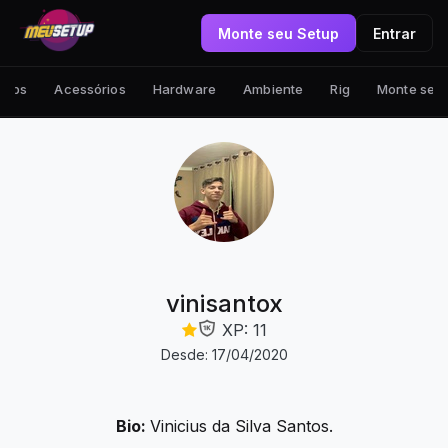
Monte seu Setup
Entrar
tups
Acessórios
Hardware
Ambiente
Rig
Monte seu
vinisantox
XP: 11
Desde: 17/04/2020
Bio:
Vinicius da Silva Santos.