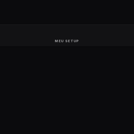
MEU SETUP
Guerra de Setups
Users Ranking
Smart Mirror
Stream Deck
Ambilight
Energia Solar
MARCAS
Aerocool
Logitech