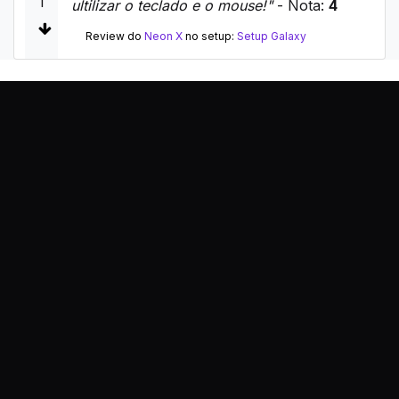
1
ultilizar o teclado e o mouse!"
- Nota:
4
Review do
Neon X
no setup:
Setup Galaxy