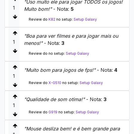
"Uso muito ele para jogar TODOS os jogos!
1
Muito bom!"
- Nota:
5
Review do
K82
no setup:
Setup Galaxy
"Boa para ver filmes e para jogar mais ou
1
menos!"
- Nota:
3
Review do no setup:
Setup Galaxy
"Muito bom para jogos de fps!"
- Nota:
4
1
Review do
X-G510
no setup:
Setup Galaxy
"Qualidade de som otima!"
- Nota:
3
1
Review do
G919
no setup:
Setup Galaxy
"Mouse desliza bem! e é bem grande para