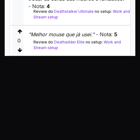
- Nota:
4
Review do
Deathstalker Ultimate
no setup:
Work and
Stream setup
"Melhor mouse que já usei."
- Nota:
5
0
Review do
Deathadder Elite
no setup:
Work and
Stream setup