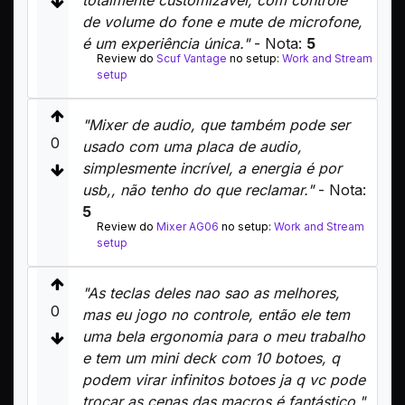
totalmente customizável, com controle
de volume do fone e mute de microfone,
é um experiência única."
- Nota:
5
Review do
Scuf Vantage
no setup:
Work and Stream
setup
"Mixer de audio, que também pode ser
0
usado com uma placa de audio,
simplesmente incrível, a energia é por
usb,, não tenho do que reclamar."
- Nota:
5
Review do
Mixer AG06
no setup:
Work and Stream
setup
"As teclas deles nao sao as melhores,
0
mas eu jogo no controle, então ele tem
uma bela ergonomia para o meu trabalho
e tem um mini deck com 10 botoes, q
podem virar infinitos botoes ja q vc pode
trocar as cenas das macros é fantástico."