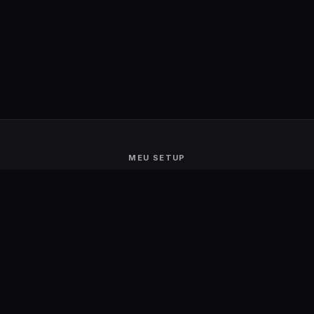
MEU SETUP
Guerra de Setups
Users Ranking
Smart Mirror
Stream Deck
Ambilight
Energia Solar