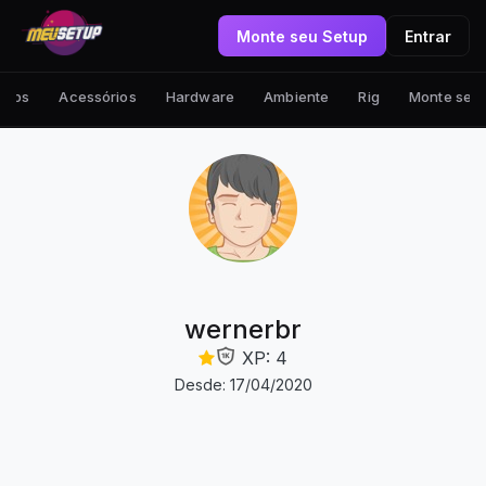
Monte seu Setup
Entrar
tups
Acessórios
Hardware
Ambiente
Rig
Monte seu
wernerbr
XP: 4
Desde: 17/04/2020