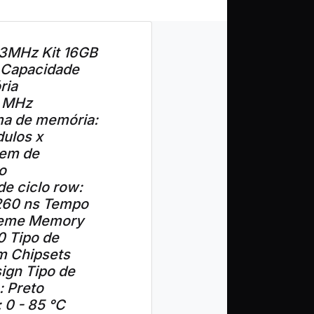
3MHz Kit 16GB
 Capacidade
ria
3 MHz
ma de memória:
ulos x
gem de
o
e ciclo row:
 260 ns Tempo
xtreme Memory
0 Tipo de
m Chipsets
sign Tipo de
: Preto
 0 - 85 °C