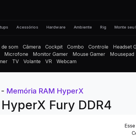
tups
Acessórios
Hardware
Ambiente
Rig
Monte seu
a de som
Câmera
Cockpit
Combo
Controle
Headset 
Microfone
Monitor Gamer
Mouse Gamer
Mousepad
mer
TV
Volante
VR
Webcam
-
Memória RAM HyperX
 HyperX Fury DDR4
Esse
C