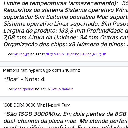
Limite de temperaturas (armazenamento): -55
Requisitos do sistema Sistema operativo Wi
suportado: Sim Sistema operativo Mac suport
Sistema operativo Linux suportado: Sim Peso
Largura do produto: 133,3 mm Profundidade d
7,08 mm Altura da Unidade: 34 mm Outras car
Organização dos chips: x8 Número de pinos:
Por
leving_pt
no setup
❤️😍 Setup Trucking Leving_PT 😍❤️
Memória ram hyperx 8gb ddr4 2400mhz
"Boa"
- Nota:
4
Por
joao gabriel
no setup
Setup dahora
16GB DDR4 3000 Mhz HyperX Fury
"São 16GB 3000Mhz. Em dois pentes de 8GB pa
dual-channel da placa mãe. Me atende perfei
produto sólido e confiável. Essa quantidade 