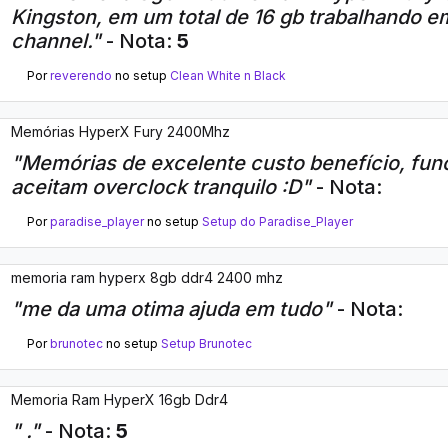
Kingston, em um total de 16 gb trabalhando e
channel."
- Nota:
5
Por
reverendo
no setup
Clean White n Black
Memórias HyperX Fury 2400Mhz
"Memórias de excelente custo benefício, fu
aceitam overclock tranquilo :D"
- Nota:
Por
paradise_player
no setup
Setup do Paradise_Player
memoria ram hyperx 8gb ddr4 2400 mhz
"me da uma otima ajuda em tudo"
- Nota:
Por
brunotec
no setup
Setup Brunotec
Memoria Ram HyperX 16gb Ddr4
" ."
- Nota:
5