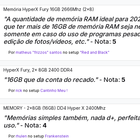
Memória HyperX Fury 16GB 2666Mhz (2x8)
"A quantidade de memória RAM ideal para 202
que ter mais de 16GB de memória RAM seja n
somente em caso do uso de programas pesad
edição de fotos/vídeos, etc."
- Nota:
5
Por
matheus "frizzos" santos
no setup
"Red and Black"
HyperX Fury, 2x 8GB 2400 DDR4
"16GB que da conta do recado."
- Nota:
5
Por
rick
no setup
Cantinho Meu !
MEMORY - 2x8GB (16GB) DD4 Hyper X 2400Mhz
"Memórias simples também, nada d+, perfeit
uso."
- Nota:
4
Por
rhulen
no setup
Frankenstein