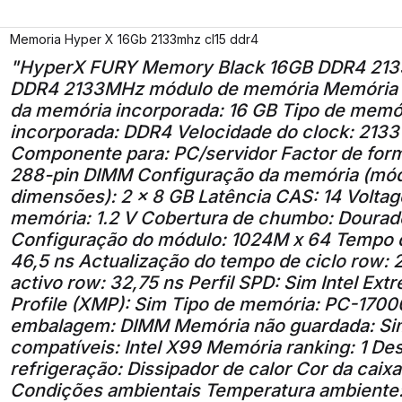
Memoria Hyper X 16Gb 2133mhz cl15 ddr4
"HyperX FURY Memory Black 16GB DDR4 213
DDR4 2133MHz módulo de memória Memória
da memória incorporada: 16 GB Tipo de memó
incorporada: DDR4 Velocidade do clock: 213
Componente para: PC/servidor Factor de for
288-pin DIMM Configuração da memória (mód
dimensões): 2 x 8 GB Latência CAS: 14 Volta
memória: 1.2 V Cobertura de chumbo: Dourad
Configuração do módulo: 1024M x 64 Tempo d
46,5 ns Actualização do tempo de ciclo row:
activo row: 32,75 ns Perfil SPD: Sim Intel E
Profile (XMP): Sim Tipo de memória: PC-1700
embalagem: DIMM Memória não guardada: Si
compatíveis: Intel X99 Memória ranking: 1 De
refrigeração: Dissipador de calor Cor da caixa
Condições ambientais Temperatura ambiente: