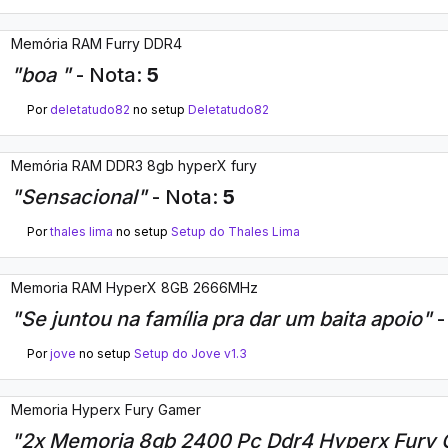
Memória RAM Furry DDR4
"boa "
- Nota:
5
Por
deletatudo82
no setup
Deletatudo82
Memória RAM DDR3 8gb hyperX fury
"Sensacional"
- Nota:
5
Por
thales lima
no setup
Setup do Thales Lima
Memoria RAM HyperX 8GB 2666MHz
"Se juntou na família pra dar um baita apoio"
-
Por
jove
no setup
Setup do Jove v1.3
Memoria Hyperx Fury Gamer
"2x Memoria 8gb 2400 Pc Ddr4 Hyperx Fury