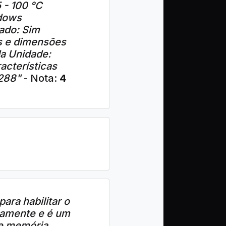
 - 100 °C
ndows
ado: Sim
s e dimensões
a Unidade:
acterísticas
 288"
- Nota:
4
ra habilitar o
tamente e é um
de memória