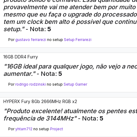
provavelmente vai me atender bem por muito
mesmo que eu faça o upgrade do processador
tem um clock bem alto é possível que conti
setup."
- Nota:
5
Por
gustavo ferrarezi
no setup
Setup Ferrarezi
16GB DDR4 Furry
"16GB ideal para qualquer jogo, não vejo a n
aumentar."
- Nota:
5
Por
rodrigo rodzinski
no setup
Setup Gamer
HYPERX Fury 8Gb 2666MHz RGB x2
"Produto excelente! atualmente os pentes e
frequência de 3144MHz"
- Nota:
5
Por
yhtam712
no setup
Project