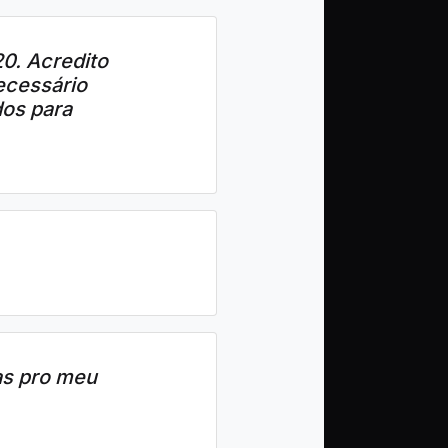
0. Acredito
ecessário
os para
as pro meu