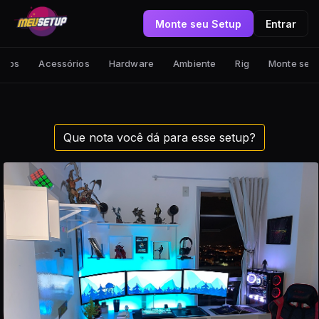
Monte seu Setup
Entrar
tups
Acessórios
Hardware
Ambiente
Rig
Monte seu
Que nota você dá para esse setup?