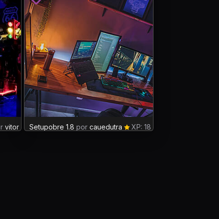
r
vitor migoto
Setupobre 1.8
XP:
por
cauedutra
XP: 18