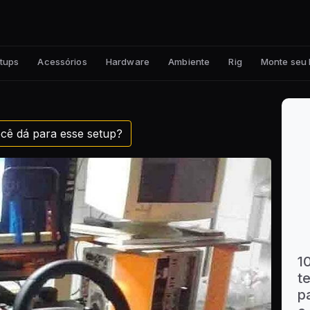
tups
Acessórios
Hardware
Ambiente
Rig
Monte seu
cê dá para esse setup?
1
t
p