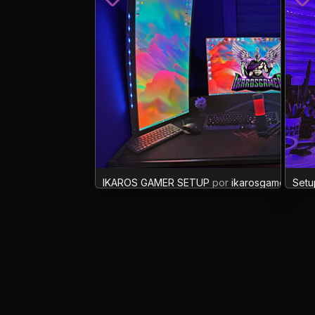
IKAROS GAMER SETUP
por
ikarosgamer
Setup
XP