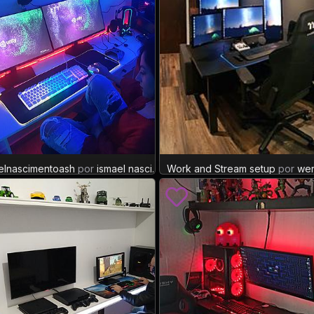
elnascimentoash
por
ismael nasci...
Work and Stream setup
XP: 31
por
wer