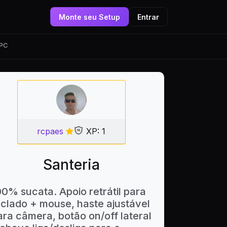
Monte seu Setup
Entrar
 PC
rcpaes
XP: 1
Santeria
00% sucata. Apoio retrátil para
eclado + mouse, haste ajustável
ara câmera, botão on/off lateral