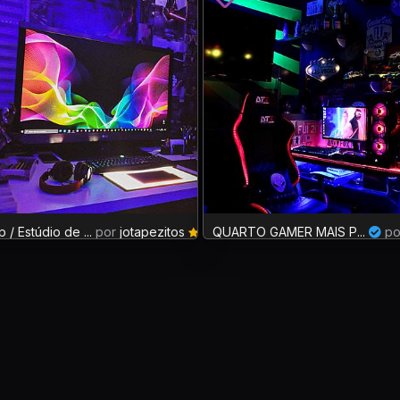
 / Estúdio de ...
: 0
por
jotapezitos
XP: 1
QUARTO GAMER MAIS P...
po
35