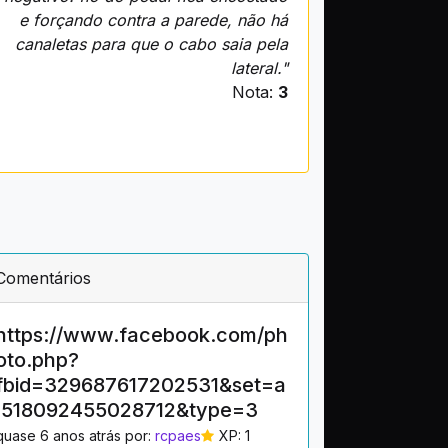
e forçando contra a parede, não há
canaletas para que o cabo saia pela
lateral."
Nota:
3
Comentários
https://www.facebook.com/ph
oto.php?
fbid=329687617202531&set=a
.518092455028712&type=3
quase 6 anos atrás por:
rcpaes
XP: 1