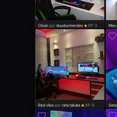
Clean
por
duuducmendes
XP: 3
Meu 
Red vibe
por
rafa takata
XP: 0
Setu