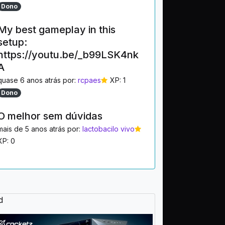
Dono
My best gameplay in this
setup:
https://youtu.be/_b99LSK4nk
A
quase 6 anos atrás por:
rcpaes
XP: 1
Dono
O melhor sem dúvidas
mais de 5 anos atrás por:
lactobacilo vivo
XP: 0
d