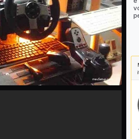
e
v
p