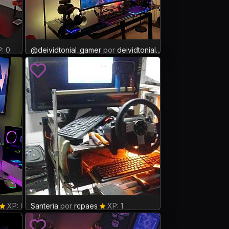
: 0
@deividtonial_gamer
por
deividtonial...
XP: 34
XP: 0
Santeria
por
rcpaes
XP: 1