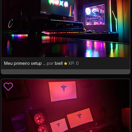
Meu primeiro setup ...
por
biell
XP: 0