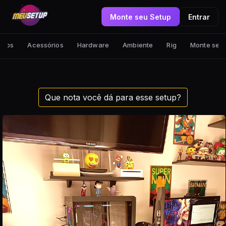
Monte seu Setup
Entrar
tups
Acessórios
Hardware
Ambiente
Rig
Monte seu
Que nota você dá para esse setup?