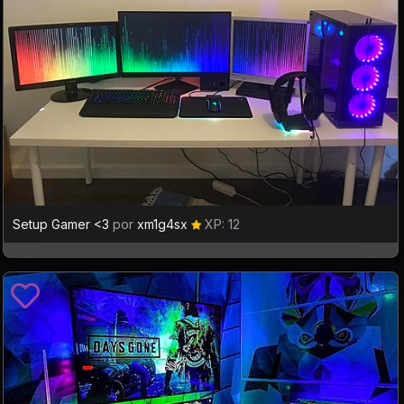
Setup Gamer <3
por
xm1g4sx
XP: 12