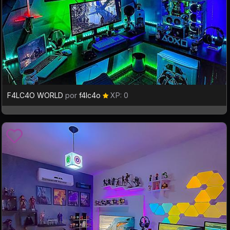
F4LC4O WORLD
por
f4lc4o
XP: 0