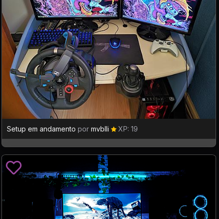
Setup em andamento
por
mvblli
XP: 19