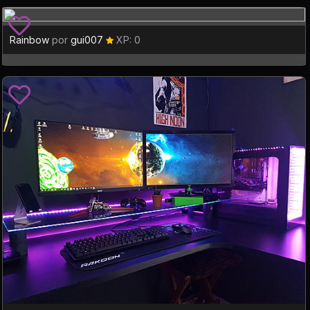
Rainbow
por
gui007
XP: 0