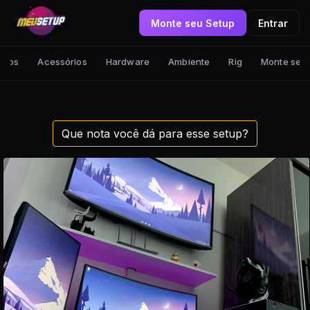
Monte seu Setup
Entrar
tups
Acessórios
Hardware
Ambiente
Rig
Monte seu
Que nota você dá para esse setup?