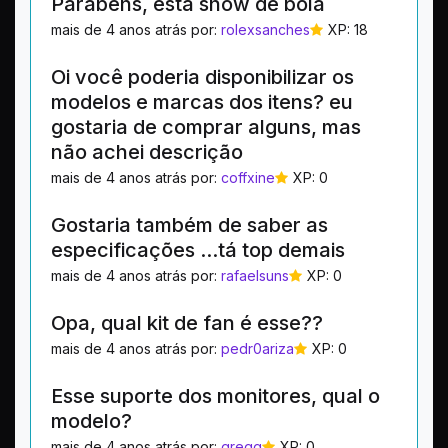
Parabéns, está show de bola
mais de 4 anos atrás por:
rolexsanches
XP: 18
Oi você poderia disponibilizar os
modelos e marcas dos itens? eu
gostaria de comprar alguns, mas
não achei descrição
mais de 4 anos atrás por:
coffxine
XP: 0
Gostaria também de saber as
especificações ...tá top demais
mais de 4 anos atrás por:
rafaelsuns
XP: 0
Opa, qual kit de fan é esse??
mais de 4 anos atrás por:
pedr0ariza
XP: 0
Esse suporte dos monitores, qual o
modelo?
mais de 4 anos atrás por:
gregg
XP: 0