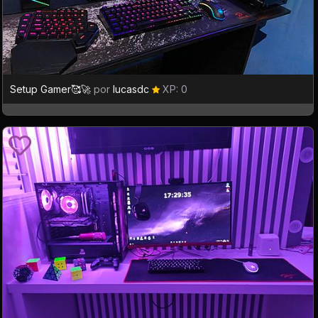
Setup Gamer🥰🚀
por
lucasdc
XP: 0