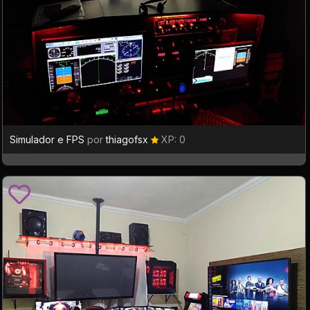
Simulador e FPS
por
thiagofsx
XP: 0