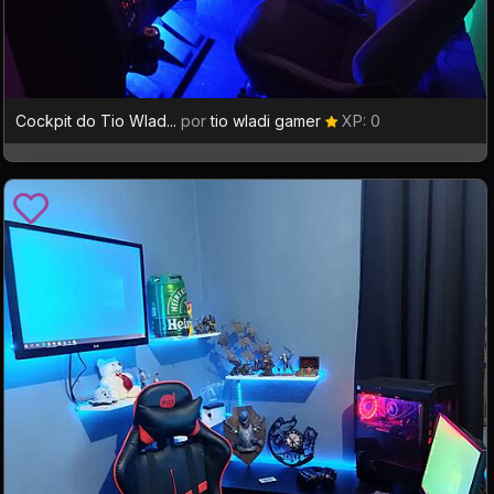
Cockpit do Tio Wlad...
por
tio wladi gamer
XP: 0