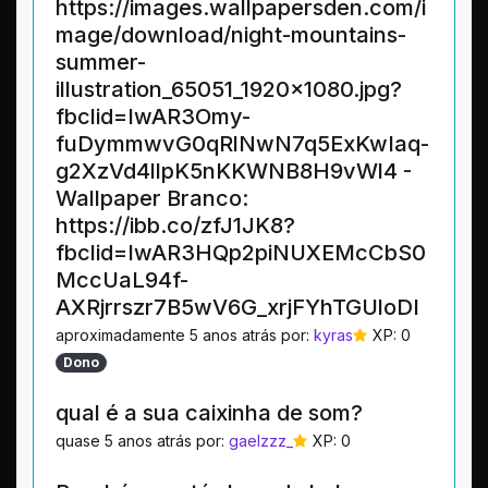
https://images.wallpapersden.com/i
mage/download/night-mountains-
summer-
illustration_65051_1920x1080.jpg?
fbclid=IwAR3Omy-
fuDymmwvG0qRlNwN7q5ExKwIaq-
g2XzVd4llpK5nKKWNB8H9vWl4 -
Wallpaper Branco:
https://ibb.co/zfJ1JK8?
fbclid=IwAR3HQp2piNUXEMcCbS0
MccUaL94f-
AXRjrrszr7B5wV6G_xrjFYhTGUloDI
aproximadamente 5 anos atrás por:
kyras
XP: 0
Dono
qual é a sua caixinha de som?
quase 5 anos atrás por:
gaelzzz_
XP: 0