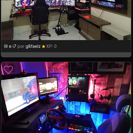
I9 e i7
por
g8faelz
XP: 0