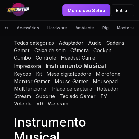
Monte seu Setup
Entrar
tups
Acessórios
Hardware
Ambiente
Rig
Monte seu
Todas categorias
Adaptador
Áudio
Cadeira
Gamer
Caixa de som
Câmera
Cockpit
Combo
Controle
Headset Gamer
Instrumento Musical
Impressora
Keycap
Kit
Mesa digitalizadora
Microfone
Monitor Gamer
Mouse Gamer
Mousepad
Multifuncional
Placa de captura
Roteador
Stream
Suporte
Teclado Gamer
TV
Volante
VR
Webcam
Instrumento
Musical