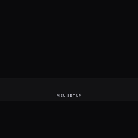
MEU SETUP
Guerra de Setups
Users Ranking
Smart Mirror
Stream Deck