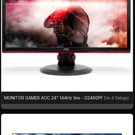
MONITOR GAMER AOC 24" 144Hz 1ms - G2460PF
Em 4 Setups