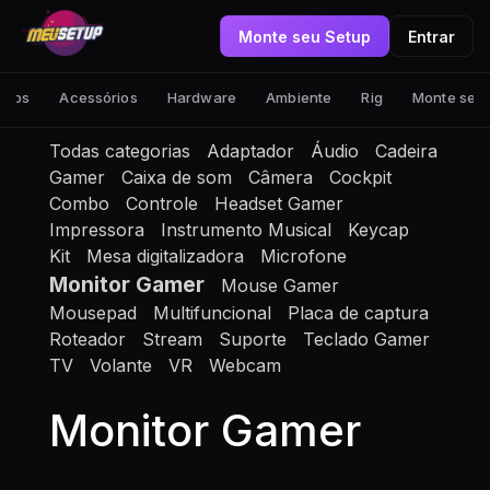
Monte seu Setup
Entrar
tups
Acessórios
Hardware
Ambiente
Rig
Monte seu
Todas categorias
Adaptador
Áudio
Cadeira
Gamer
Caixa de som
Câmera
Cockpit
Combo
Controle
Headset Gamer
Impressora
Instrumento Musical
Keycap
Kit
Mesa digitalizadora
Microfone
Monitor Gamer
Mouse Gamer
Mousepad
Multifuncional
Placa de captura
Roteador
Stream
Suporte
Teclado Gamer
TV
Volante
VR
Webcam
Monitor Gamer