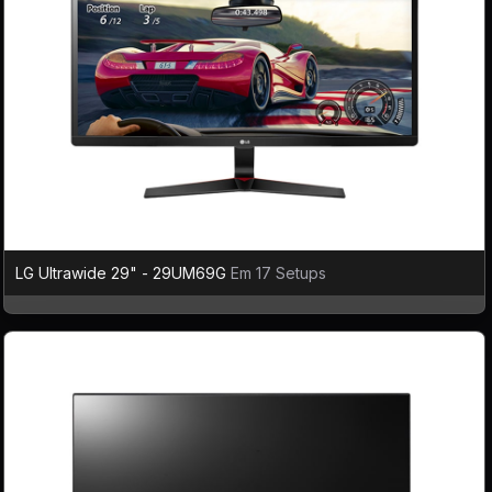
LG Ultrawide 29" - 29UM69G
Em 17 Setups