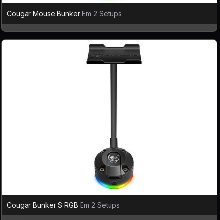
Cougar Mouse Bunker
Em 2 Setups
Cougar Bunker S RGB
Em 2 Setups