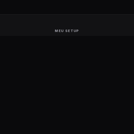
MEU SETUP
Guerra de Setups
Users Ranking
Smart Mirror
Stream Deck
Ambilight
Energia Solar
MARCAS
Aerocool
Logitech
AKRacing
Motospeed