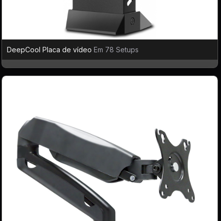
DeepCool Placa de vídeo
Em 78 Setups