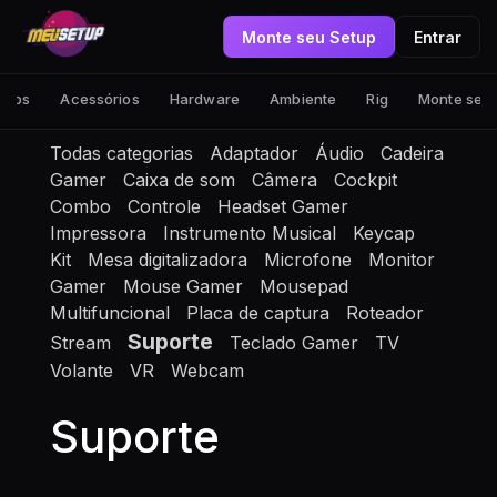
Monte seu Setup
Entrar
tups
Acessórios
Hardware
Ambiente
Rig
Monte seu
Todas categorias
Adaptador
Áudio
Cadeira
Gamer
Caixa de som
Câmera
Cockpit
Combo
Controle
Headset Gamer
Impressora
Instrumento Musical
Keycap
Kit
Mesa digitalizadora
Microfone
Monitor
Gamer
Mouse Gamer
Mousepad
Multifuncional
Placa de captura
Roteador
Suporte
Stream
Teclado Gamer
TV
Volante
VR
Webcam
Suporte