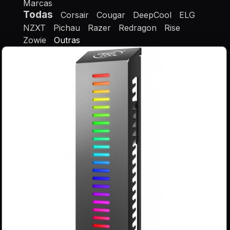
Marcas
Todas
Corsair
Cougar
DeepCool
ELG
NZXT
Pichau
Razer
Redragon
Rise
Zowie
Outras