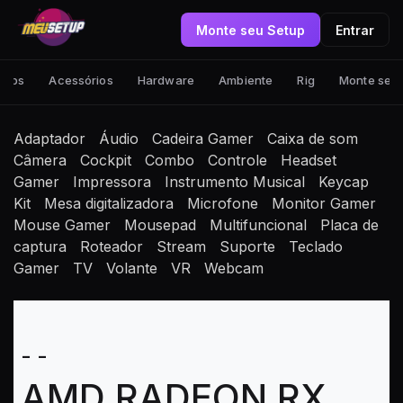
Monte seu Setup
Entrar
tups
Acessórios
Hardware
Ambiente
Rig
Monte seu
Adaptador
Áudio
Cadeira Gamer
Caixa de som
Câmera
Cockpit
Combo
Controle
Headset
Gamer
Impressora
Instrumento Musical
Keycap
Kit
Mesa digitalizadora
Microfone
Monitor Gamer
Mouse Gamer
Mousepad
Multifuncional
Placa de
captura
Roteador
Stream
Suporte
Teclado
Gamer
TV
Volante
VR
Webcam
- -
AMD RADEON RX