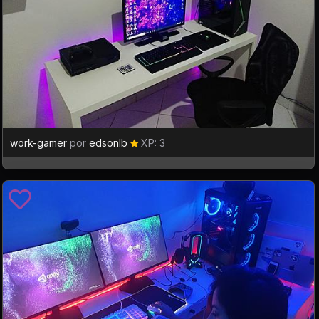
work-gamer
por
edsonlb
XP: 3