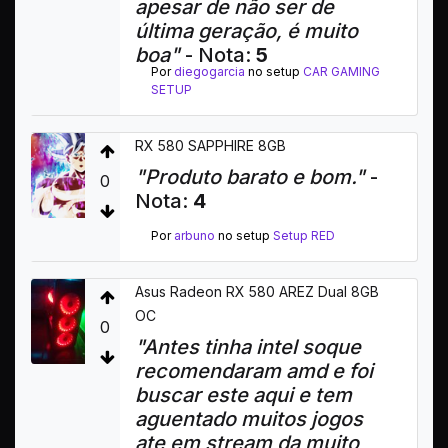
apesar de não ser de
última geração, é muito
boa"
- Nota:
5
Por
diegogarcia
no setup
CAR GAMING
SETUP
RX 580 SAPPHIRE 8GB
"Produto barato e bom."
-
0
Nota:
4
Por
arbuno
no setup
Setup RED
Asus Radeon RX 580 AREZ Dual 8GB
OC
0
"Antes tinha intel soque
recomendaram amd e foi
buscar este aqui e tem
aguentado muitos jogos
ate em stream da muito