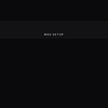
MEU SETUP
Guerra de Setups
Users Ranking
Smart Mirror
Stream Deck
Ambilight
Energia Solar
MARCAS
Aerocool
Logitech