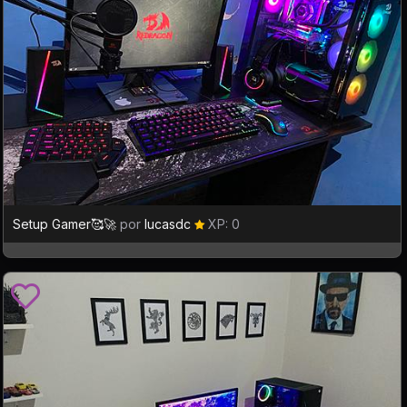
Setup Gamer🥰🚀
por
lucasdc
XP: 0