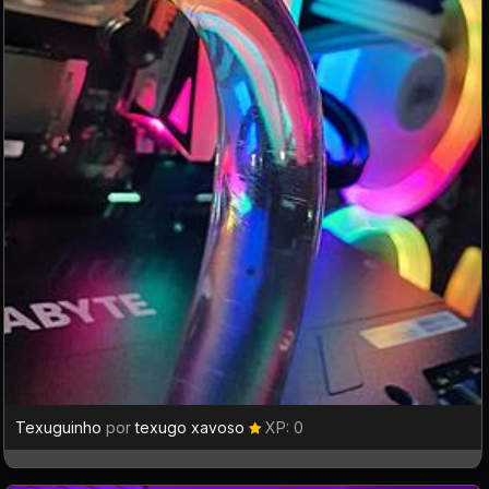
Texuguinho
por
texugo xavoso
XP: 0