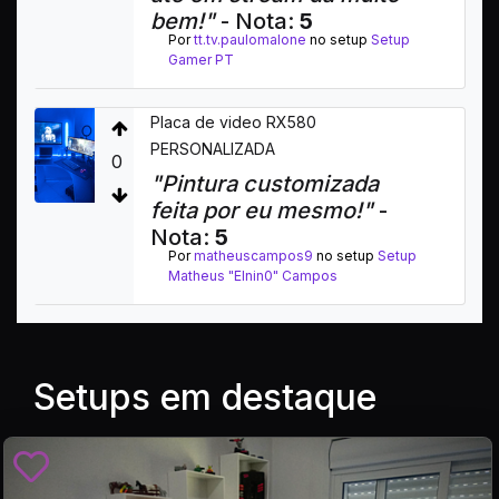
bem!"
- Nota:
5
Por
tt.tv.paulomalone
no setup
Setup
Gamer PT
Placa de video RX580
PERSONALIZADA
0
"Pintura customizada
feita por eu mesmo!"
-
Nota:
5
Por
matheuscampos9
no setup
Setup
Matheus "Elnin0" Campos
Setups em destaque