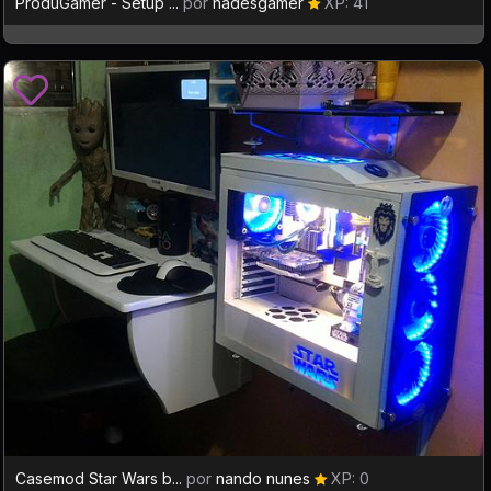
ProduGamer - Setup ...
por
hadesgamer
XP: 41
Casemod Star Wars b...
por
nando nunes
XP: 0