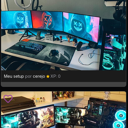
Meu setup
por
cerejo
XP: 0