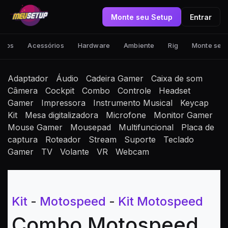
Monte seu Setup
Entrar
tups
Acessórios
Hardware
Ambiente
Rig
Monte seu
Adaptador
Áudio
Cadeira Gamer
Caixa de som
Câmera
Cockpit
Combo
Controle
Headset
Gamer
Impressora
Instrumento Musical
Keycap
Kit
Mesa digitalizadora
Microfone
Monitor Gamer
Mouse Gamer
Mousepad
Multifuncional
Placa de
captura
Roteador
Stream
Suporte
Teclado
Gamer
TV
Volante
VR
Webcam
Kit
-
Motospeed
-
Kit Motospeed
Combo Motospeed