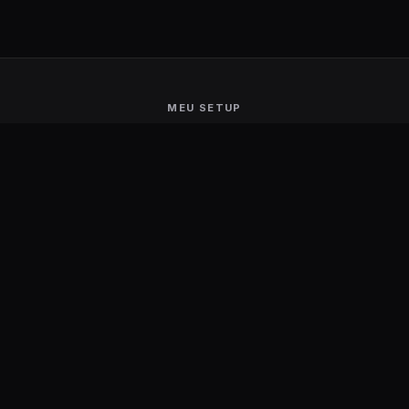
MEU SETUP
Guerra de Setups
Users Ranking
Smart Mirror
Stream Deck
Ambilight
Energia Solar
MARCAS
Aerocool
Logitech
AKRacing
Motospeed