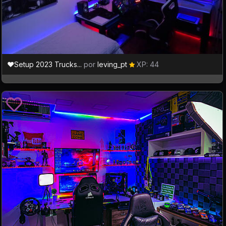
❤️Setup 2023 Trucks...
por
leving_pt
XP: 44