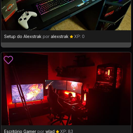
Setup do Alexstrak
por
alexstrak
XP: 0
Escritório Gamer
por
wlad
XP: 83