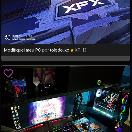
Modifiquei meu PC
por
toledo_kx
XP: 13