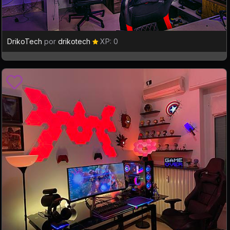
DrikoTech
por
drikotech
XP: 0