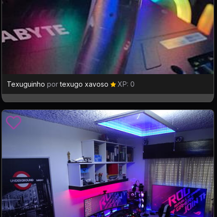
Texuguinho
por
texugo xavoso
XP: 0