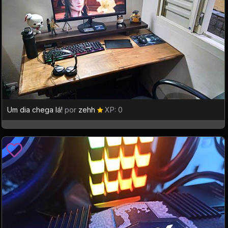
Um dia chega lá!
por
zehh
XP: 0