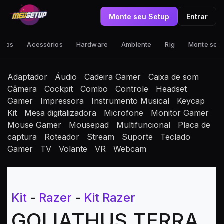
Monte seu Setup
Entrar
tups
Acessórios
Hardware
Ambiente
Rig
Monte seu
Adaptador
Áudio
Cadeira Gamer
Caixa de som
Câmera
Cockpit
Combo
Controle
Headset
Gamer
Impressora
Instrumento Musical
Keycap
Kit
Mesa digitalizadora
Microfone
Monitor Gamer
Mouse Gamer
Mousepad
Multifuncional
Placa de
captura
Roteador
Stream
Suporte
Teclado
Gamer
TV
Volante
VR
Webcam
Kit
-
Razer
-
Kit Razer
GOLIATHUS TERRA