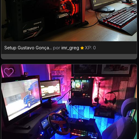
Setup Gustavo Gonça...
por
imr_greg
XP: 0