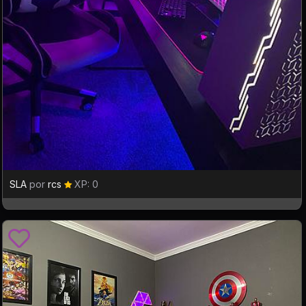
SLA
por
rcs
XP: 0