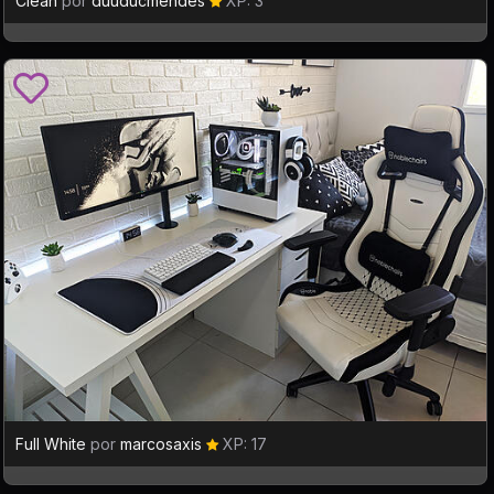
Clean
por
duuducmendes
XP: 3
Full White
por
marcosaxis
XP: 17