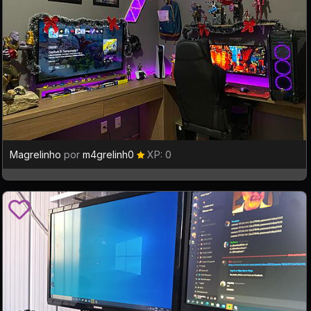
Magrelinho
por
m4grelinh0
XP: 0