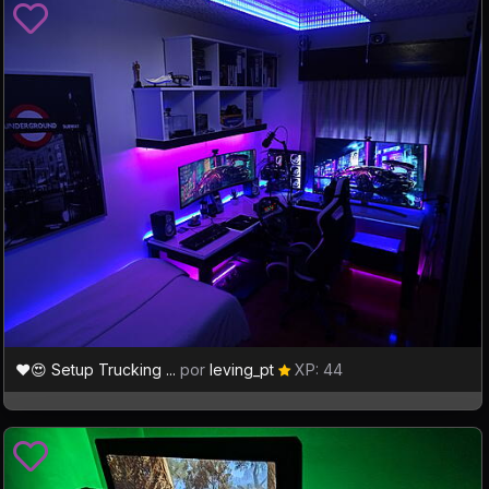
❤️😍 Setup Trucking ...
por
leving_pt
XP: 44