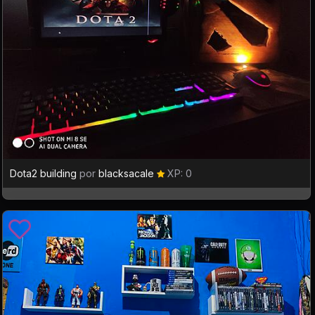
Dota2 building
por
blacksacale
XP: 0