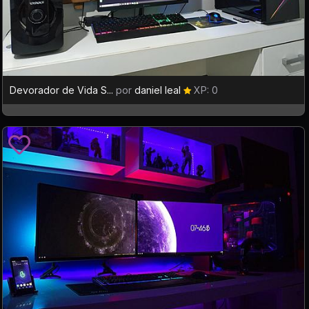
Devorador de Vida S...
por
daniel leal
XP: 0