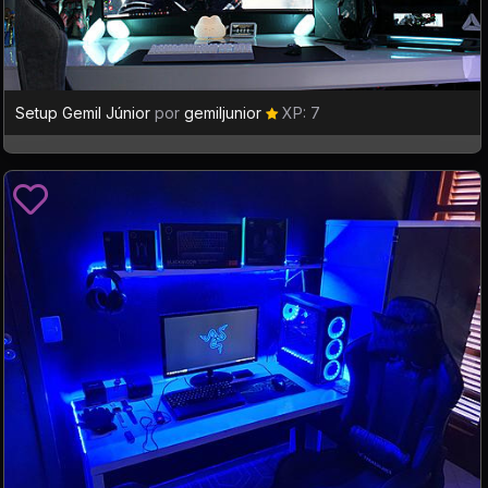
Setup Gemil Júnior
por
gemiljunior
XP: 7