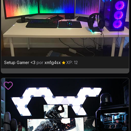
Setup Gamer <3
por
xm1g4sx
XP: 12