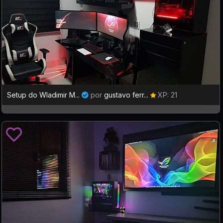
Setup do Wladimir M...
por
gustavo ferr...
XP: 21