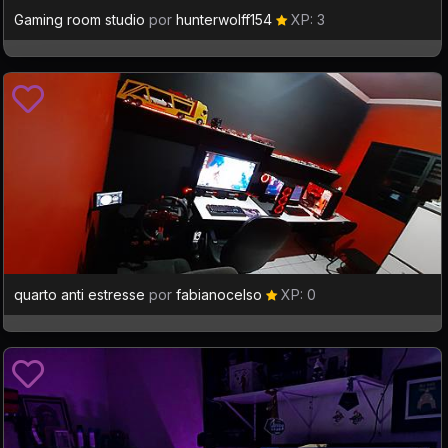
Gaming room studio
por
hunterwolff154
XP: 3
quarto anti estresse
por
fabianocelso
XP: 0