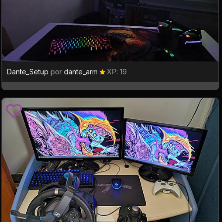
Dante_Setup
por
dante_arm
XP: 19