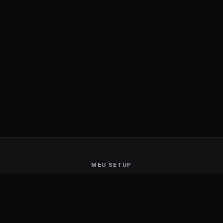
MEU SETUP
Guerra de Setups
Users Ranking
Smart Mirror