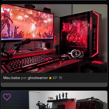
Meu bebe
por
ghostwarrior
XP: 10