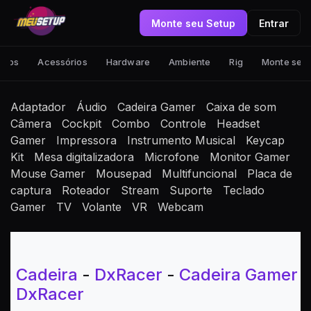
Monte seu Setup
Entrar
tups
Acessórios
Hardware
Ambiente
Rig
Monte seu
Adaptador
Áudio
Cadeira Gamer
Caixa de som
Câmera
Cockpit
Combo
Controle
Headset
Gamer
Impressora
Instrumento Musical
Keycap
Kit
Mesa digitalizadora
Microfone
Monitor Gamer
Mouse Gamer
Mousepad
Multifuncional
Placa de
captura
Roteador
Stream
Suporte
Teclado
Gamer
TV
Volante
VR
Webcam
Cadeira
-
DxRacer
-
Cadeira Gamer
DxRacer