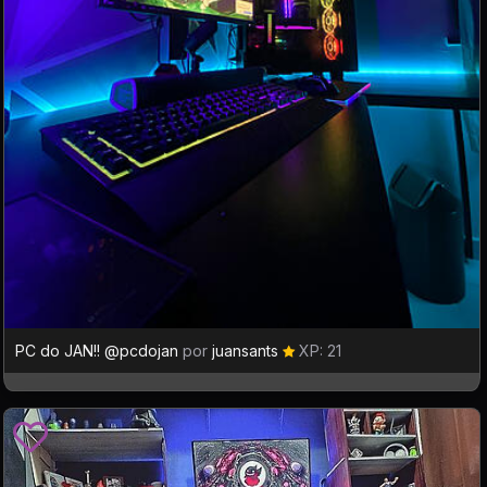
PC do JAN!! @pcdojan
por
juansants
XP: 21