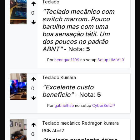
Teclado
"Teclado mecânico com
0
switch marrom. Pouco
barulho mas com uma
boa sensação tátil. Um
dos poucos no padrão
ABNT"
- Nota:
5
Por
henrique1299
no setup
Setup HM V1.0
Teclado Kumara
"Excelente custo
0
beneficio"
- Nota:
5
Por
gabrielhsb
no setup
CyberSetUP
Teclado mecânico Redragon kumara
RGB Abnt2
0