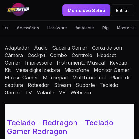
Monte seu Setup
Entrar
tups
Acessórios
Hardware
Ambiente
Rig
Monte seu
Adaptador
Áudio
Cadeira Gamer
Caixa de som
Câmera
Cockpit
Combo
Controle
Headset
Gamer
Impressora
Instrumento Musical
Keycap
Kit
Mesa digitalizadora
Microfone
Monitor Gamer
Mouse Gamer
Mousepad
Multifuncional
Placa de
captura
Roteador
Stream
Suporte
Teclado
Gamer
TV
Volante
VR
Webcam
Teclado
-
Redragon
-
Teclado
Gamer Redragon