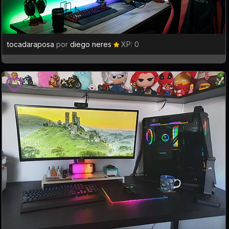
tocadaraposa
por
diego neres
XP: 0