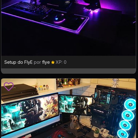
Setup do FlyE
por
flye
XP: 0