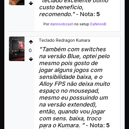
"teclado excelente ótimo
custo beneficio,
recomendo."
- Nota:
5
Por
dannoobcash
no setup
DaNnooB
Teclado Redragon Kumara
"Também com switches
0
na versão Blue, optei pelo
mesmo pois gosto de
jogar alguns jogos com
sensibilidade baixa, e o
Alloy FPS não deixa muito
espaço no mousepad,
mesmo eu possuindo um
na versão extended),
então, quando vou jogar
com sens. baixa, troco
para o Kumara. "
- Nota:
5