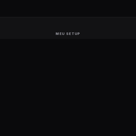
MEU SETUP
Guerra de Setups
Users Ranking
Smart Mirror
Stream Deck
Ambilight
Energia Solar
MARCAS
Aerocool
Logitech
AKRacing
Motospeed