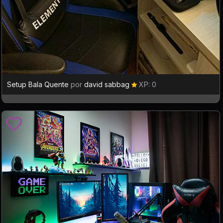
Setup Bala Quente
por
david sabbag
XP: 0