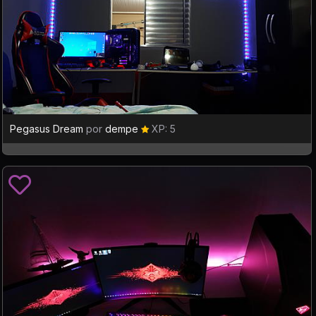
Pegasus Dream
por
dempe
XP: 5