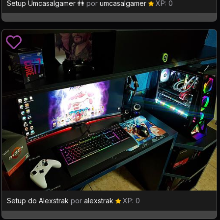
Setup Umcasalgamer 👫
por
umcasalgamer
XP: 0
Setup do Alexstrak
por
alexstrak
XP: 0