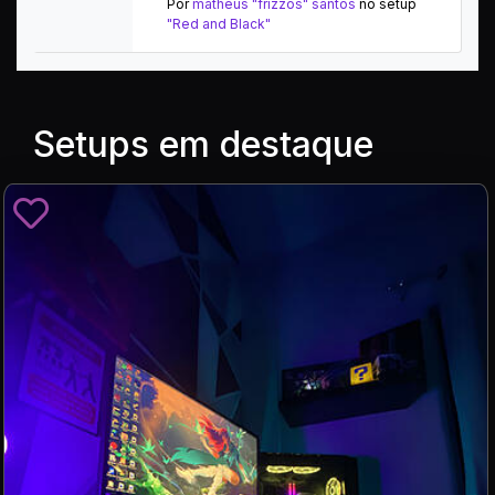
Por
matheus "frizzos" santos
no setup
"Red and Black"
Setups em destaque