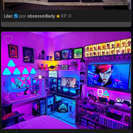
Lilac
por
obsessedlady
XP: 0