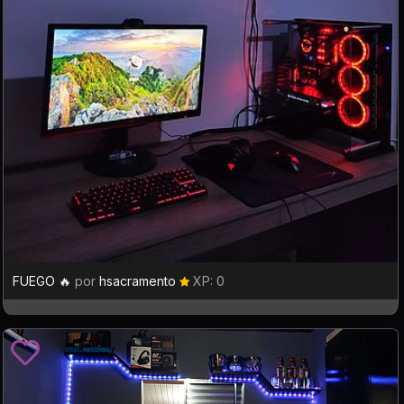
FUEGO 🔥
por
hsacramento
XP: 0