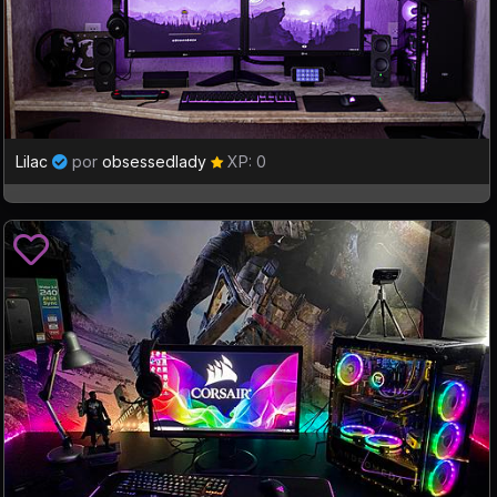
Lilac
por
obsessedlady
XP: 0