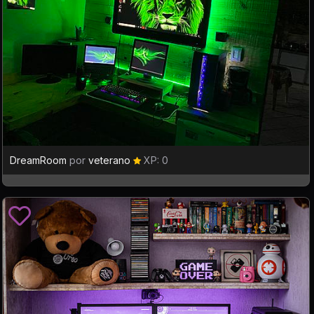
DreamRoom
por
veterano
XP: 0