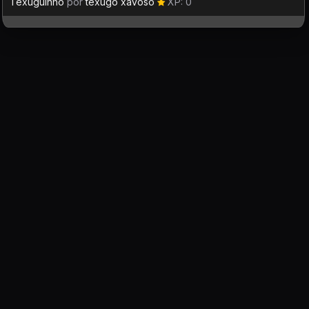
Texuguinho
por
texugo xavoso
XP: 0