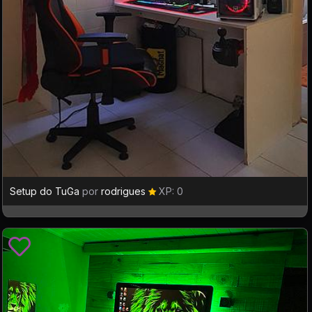
Setup do TuGa
por
rodrigues
XP: 0