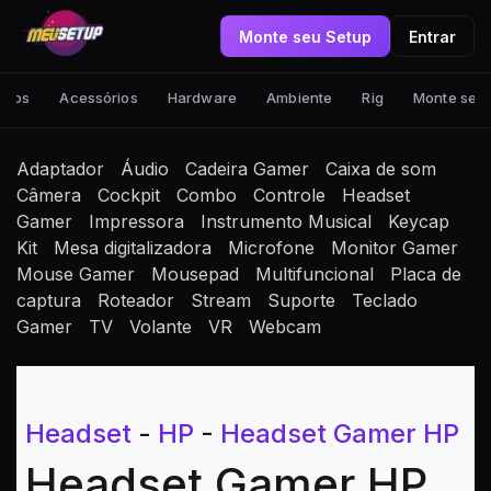
Monte seu Setup
Entrar
tups
Acessórios
Hardware
Ambiente
Rig
Monte seu
Adaptador
Áudio
Cadeira Gamer
Caixa de som
Câmera
Cockpit
Combo
Controle
Headset
Gamer
Impressora
Instrumento Musical
Keycap
Kit
Mesa digitalizadora
Microfone
Monitor Gamer
Mouse Gamer
Mousepad
Multifuncional
Placa de
captura
Roteador
Stream
Suporte
Teclado
Gamer
TV
Volante
VR
Webcam
Headset
-
HP
-
Headset Gamer HP
Headset Gamer HP