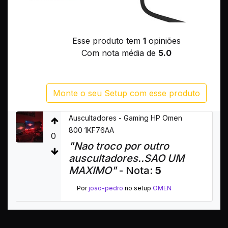
Esse produto tem
1
opiniões
Com nota média de
5.0
Monte o seu Setup com esse produto
Auscultadores - Gaming HP Omen
800 1KF76AA
0
"Nao troco por outro
auscultadores..SAO UM
MAXIMO"
- Nota:
5
Por
joao-pedro
no setup
OMEN