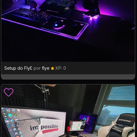
Setup do FlyE
por
flye
XP: 0