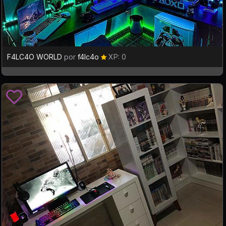
F4LC4O WORLD
por
f4lc4o
XP: 0