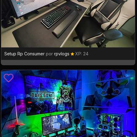
Setup Rp Consumer
por
rpvlogs
XP: 24