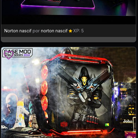
Norton nascif
por
norton nascif
XP: 5