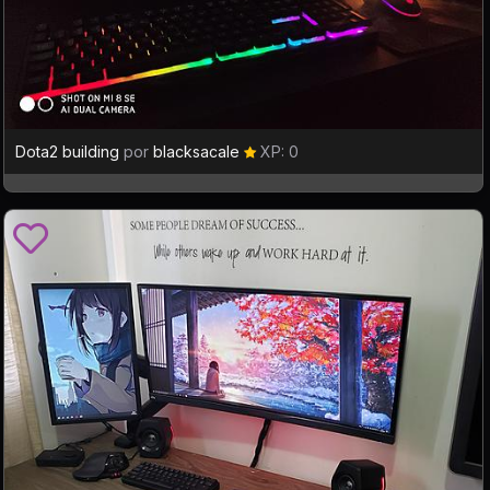
Dota2 building
por
blacksacale
XP: 0