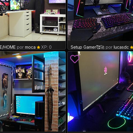
3
E/HOME
por
moca
XP: 0
Setup Gamer🥰🚀
por
lucasdc