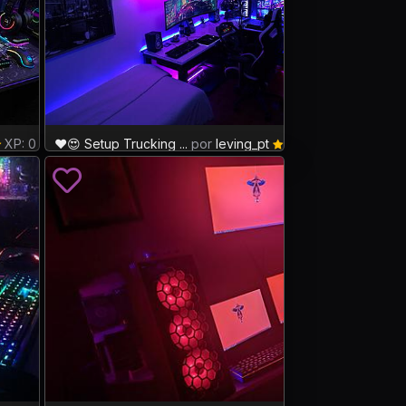
XP: 0
❤️😍 Setup Trucking ...
por
leving_pt
XP: 44