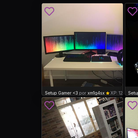
Setup Gamer <3
por
xm1g4sx
XP: 12
Setu