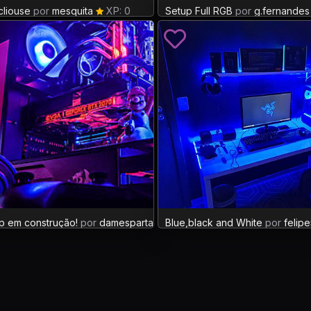
cliouse
por
mesquita
XP: 0
Setup Full RGB
por
g.fernandes
0
p em construção!
por
damespartabr
Blue,black and White
XP: 6
por
felip