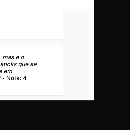
, mas é o
 sticks que se
ue em
"
- Nota:
4