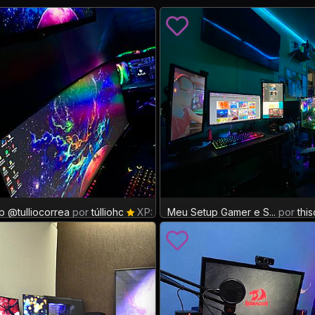
p @tulliocorrea
por
túlliohc
XP: 13
Meu Setup Gamer e S...
por
this