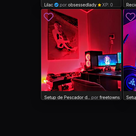
Lilac
por
obsessedlady
XP: 0
Reci
Setup de Pescador d...
por
freetowns
XP: 
Setu