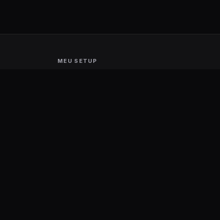
MEU SETUP
Guerra de Setups
Users Ranking
Smart Mirror
Stream Deck
Ambilight
Energia Solar