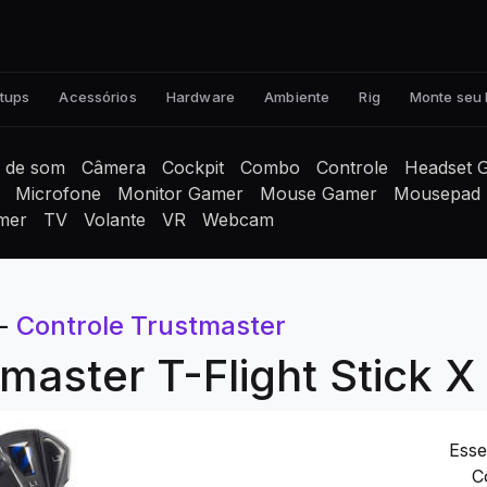
tups
Acessórios
Hardware
Ambiente
Rig
Monte seu
a de som
Câmera
Cockpit
Combo
Controle
Headset 
Microfone
Monitor Gamer
Mouse Gamer
Mousepad
mer
TV
Volante
VR
Webcam
-
Controle Trustmaster
master T-Flight Stick X
Esse
C