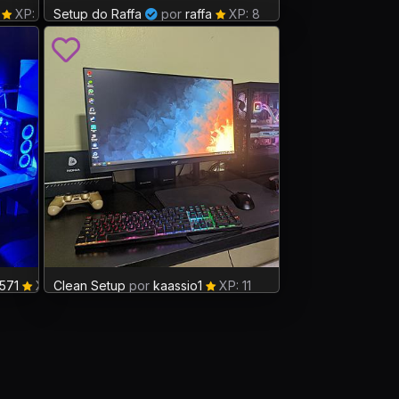
XP: 9
Setup do Raffa
por
raffa
XP: 8
e571
XP: 7
Clean Setup
por
kaassio1
XP: 11