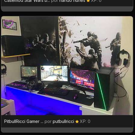
Casemod Star Wars b...
por
nando nunes
XP: 0
PitbullRicci Gamer ...
por
putbullricci
XP: 0