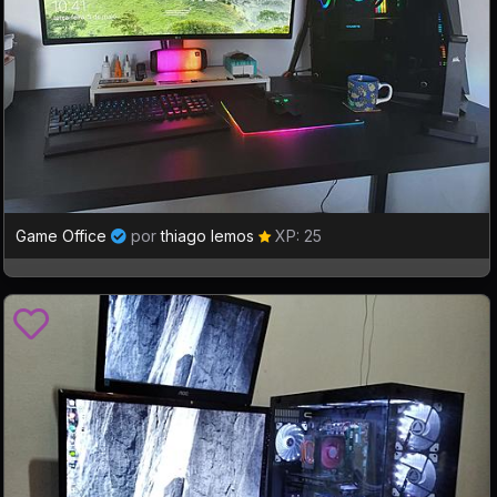
Game Office
por
thiago lemos
XP: 25