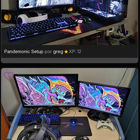
Pandemonic Setup
por
greg
XP: 12