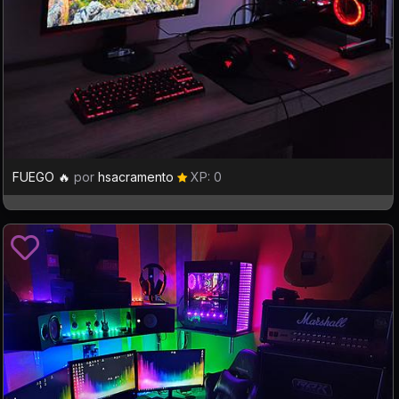
FUEGO 🔥
por
hsacramento
XP: 0