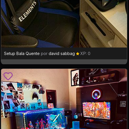
Setup Bala Quente
por
david sabbag
XP: 0