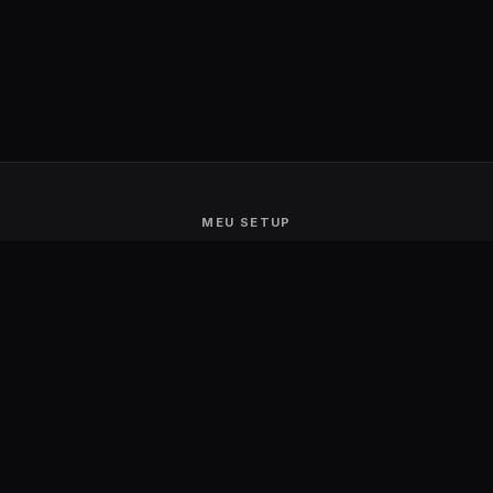
MEU SETUP
Guerra de Setups
Users Ranking
Smart Mirror
Stream Deck
Ambilight
Energia Solar