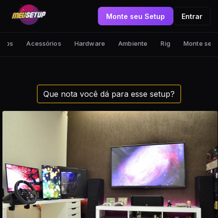
Monte seu Setup
Entrar
tups
Acessórios
Hardware
Ambiente
Rig
Monte seu
Que nota você dá para esse setup?