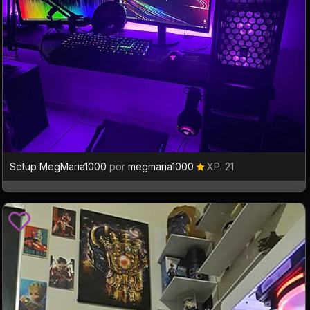
Setup MegMaria1000
por
megmaria1000
XP: 21