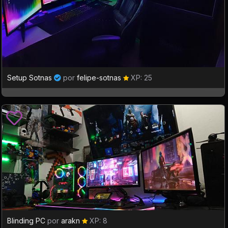
Setup Sotnas
por
felipe-sotnas
XP: 25
Blinding PC
por
arakn
XP: 8