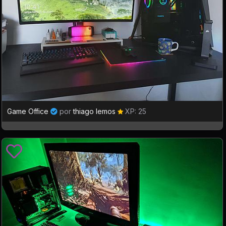
Game Office
por
thiago lemos
XP: 25