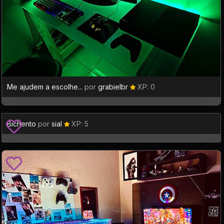
Me ajudem a escolhe...
por
grabielbr
XP: 0
Bichento
por
sial
XP: 5