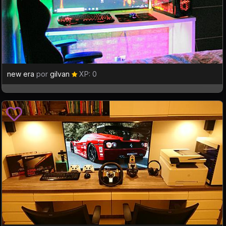
new era
por
gilvan
XP: 0