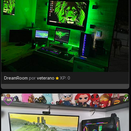
DreamRoom
por
veterano
XP: 0