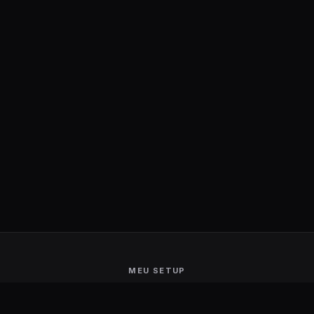
MEU SETUP
Guerra de Setups