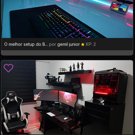
O melhor setup do B...
por
gemil junior
XP: 2