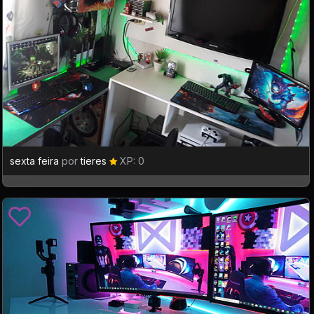
sexta feira
por
tieres
XP: 0