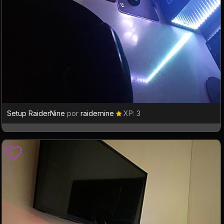
Setup RaiderNine
por
raidernine
XP: 3