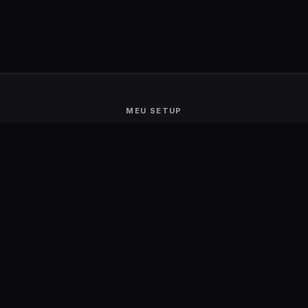
MEU SETUP
Guerra de Setups
Users Ranking
Smart Mirror
Stream Deck
Ambilight
Energia Solar
MARCAS