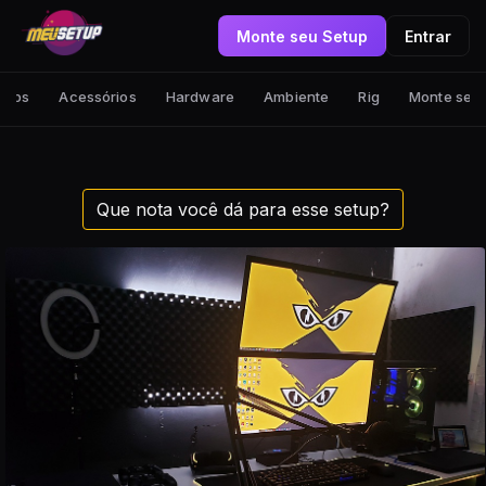
Monte seu Setup
Entrar
tups
Acessórios
Hardware
Ambiente
Rig
Monte seu
Que nota você dá para esse setup?