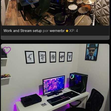
Work and Stream setup
por
wernerbr
XP: 4