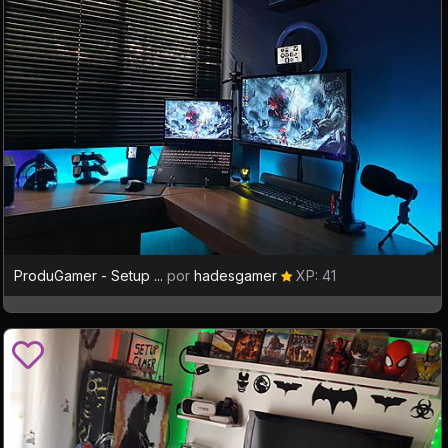
ProduGamer - Setup ...
por
hadesgamer
XP: 41